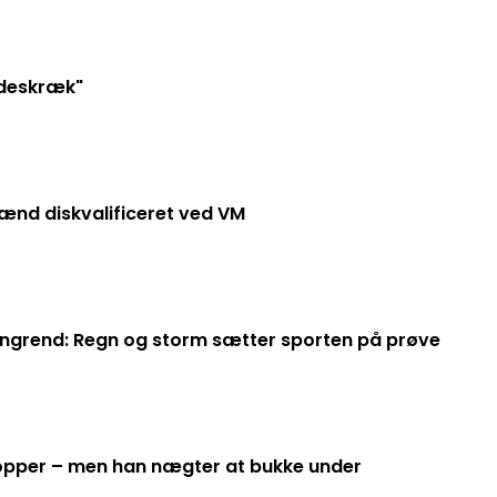
jdeskræk"
ænd diskvalificeret ved VM
angrend: Regn og storm sætter sporten på prøve
hopper – men han nægter at bukke under