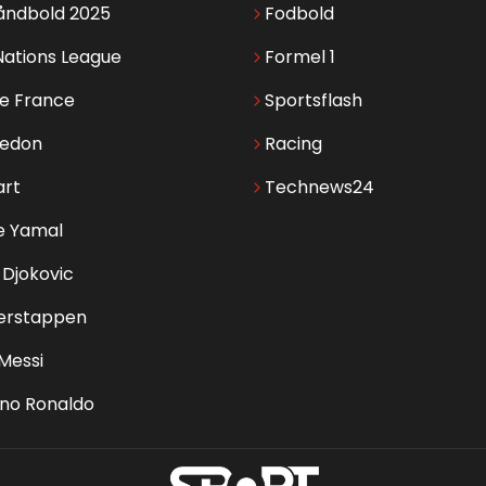
åndbold 2025
Fodbold
Nations League
Formel 1
de France
Sportsflash
edon
Racing
art
Technews24
e Yamal
Djokovic
erstappen
 Messi
ano Ronaldo