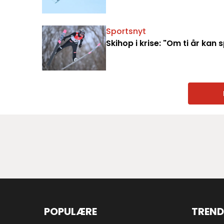
Sportsnyt
Skihop i krise: "Om ti år ka
POPULÆRE
TREND