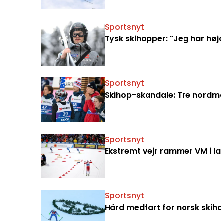
Sportsnyt
Tysk skihopper: "Jeg har hø
Sportsnyt
Skihop-skandale: Tre nordm
Sportsnyt
Ekstremt vejr rammer VM i l
Sportsnyt
Hård medfart for norsk ski