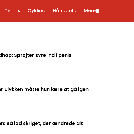
Tennis
Cykling
Håndbold
Mere
▼
ihop: Sprøjter syre ind i penis
er ulykken måtte hun lære at gå igen
en: Så lød skriget, der ændrede alt