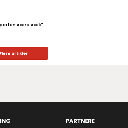
n sporten være væk"
Flere artikler
ING
PARTNERE