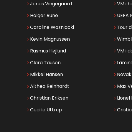
Jonas Vingegaard
VM i h
Holger Rune
UEFA 
Caroline Wozniacki
Tour 
Kevin Magnussen
Wimbl
Rasmus Højlund
VM i d
Clara Tauson
Lamin
Mikkel Hansen
Novak 
Althea Reinhardt
Max V
Christian Eriksen
Lionel
Cecilie Uttrup
Cristi