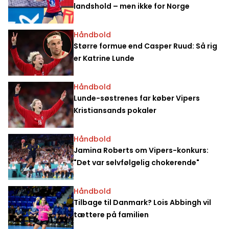
landshold – men ikke for Norge
Håndbold
Større formue end Casper Ruud: Så rig
er Katrine Lunde
Håndbold
Lunde-søstrenes far køber Vipers
Kristiansands pokaler
Håndbold
Jamina Roberts om Vipers-konkurs:
"Det var selvfølgelig chokerende"
Håndbold
Tilbage til Danmark? Lois Abbingh vil
tættere på familien