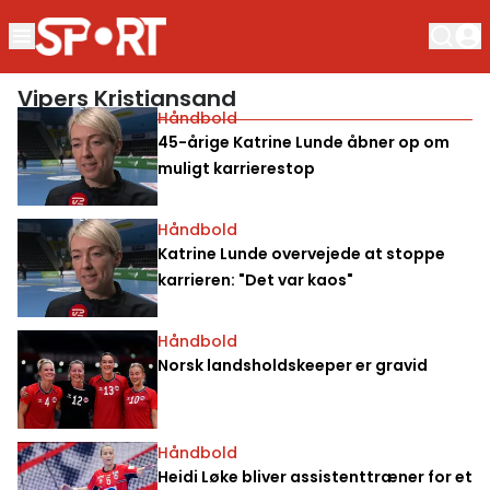
Vipers Kristiansand
Håndbold
45-årige Katrine Lunde åbner op om
muligt karrierestop
Håndbold
Katrine Lunde overvejede at stoppe
karrieren: "Det var kaos"
Håndbold
Norsk landsholdskeeper er gravid
Håndbold
Heidi Løke bliver assistenttræner for et