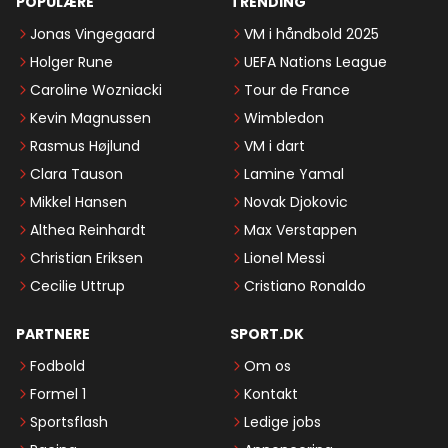
POPULÆRE
TRENDING
Jonas Vingegaard
VM i håndbold 2025
Holger Rune
UEFA Nations League
Caroline Wozniacki
Tour de France
Kevin Magnussen
Wimbledon
Rasmus Højlund
VM i dart
Clara Tauson
Lamine Yamal
Mikkel Hansen
Novak Djokovic
Althea Reinhardt
Max Verstappen
Christian Eriksen
Lionel Messi
Cecilie Uttrup
Cristiano Ronaldo
PARTNERE
SPORT.DK
Fodbold
Om os
Formel 1
Kontakt
Sportsflash
Ledige jobs