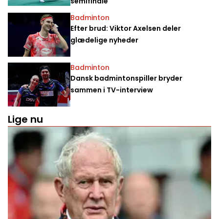
semifinale
Badminton
Efter brud: Viktor Axelsen deler
glædelige nyheder
Badminton
Dansk badmintonspiller bryder
sammen i TV-interview
Lige nu