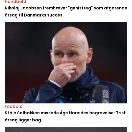
Håndbold
Nikolaj Jacobsen fremhæver "genistreg" som afgørende
årsag til Danmarks succes
Fodbold
Ståle Solbakken missede Åge Hareides begravelse: Trist
årsag ligger bag