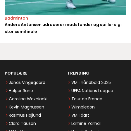
Badminton
Anders Antonsen udraderer modstander og spiller sig i
stor semifinale
POPULÆRE
TRENDING
Jonas Vingegaard
VM i håndbold 2025
Holger Rune
UEFA Nations League
Caroline Wozniacki
Tour de France
Kevin Magnussen
Wimbledon
Rasmus Højlund
VM i dart
Clara Tauson
Lamine Yamal