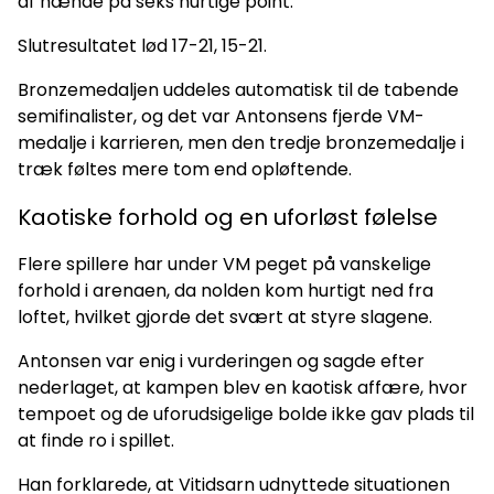
af hænde på seks hurtige point.
Slutresultatet lød 17-21, 15-21.
Bronzemedaljen uddeles automatisk til de tabende
semifinalister, og det var Antonsens fjerde VM-
medalje i karrieren, men den tredje bronzemedalje i
træk føltes mere tom end opløftende.
Kaotiske forhold og en uforløst følelse
Flere spillere har under VM peget på vanskelige
forhold i arenaen, da nolden kom hurtigt ned fra
loftet, hvilket gjorde det svært at styre slagene.
Antonsen var enig i vurderingen og sagde efter
nederlaget, at kampen blev en kaotisk affære, hvor
tempoet og de uforudsigelige bolde ikke gav plads til
at finde ro i spillet.
Han forklarede, at Vitidsarn udnyttede situationen