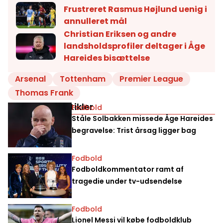
Frustreret Rasmus Højlund uenig i
annulleret mål
Christian Eriksen og andre
landsholdsprofiler deltager i Åge
Hareides bisættelse
Arsenal
Tottenham
Premier League
Thomas Frank
Relaterede artikler
Fodbold
Ståle Solbakken missede Åge Hareides
begravelse: Trist årsag ligger bag
Fodbold
Fodboldkommentator ramt af
tragedie under tv-udsendelse
Fodbold
Lionel Messi vil købe fodboldklub