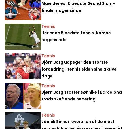
Mændenes 10 bedste Grand Slam-
finaler nogensinde
Tennis
Her er de 5 bedste tennis-kampe
nogensinde
Tennis
Björn Borg udpeger den største
forandring i tennis siden sine aktive
dage
Tennis
Bjørn Borg støtter sønnike i Barcelona
trods skuffende nederlag
Tennis
Jannik Sinner leverer en af de mest
succesfulde tennissæsoner i nyere tid