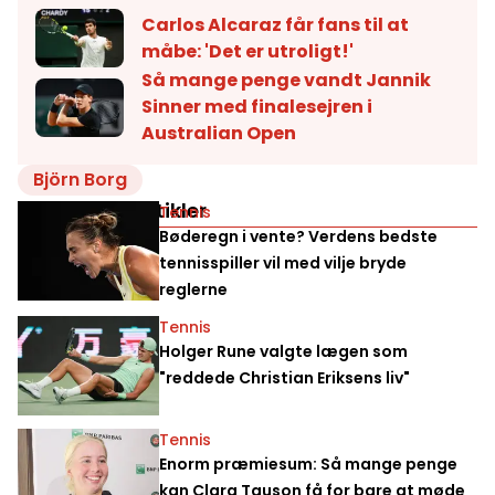
Carlos Alcaraz får fans til at
måbe: 'Det er utroligt!'
Så mange penge vandt Jannik
Sinner med finalesejren i
Australian Open
Björn Borg
Relaterede artikler
Tennis
Bøderegn i vente? Verdens bedste
tennisspiller vil med vilje bryde
reglerne
Tennis
Holger Rune valgte lægen som
"reddede Christian Eriksens liv"
Tennis
Enorm præmiesum: Så mange penge
kan Clara Tauson få for bare at møde