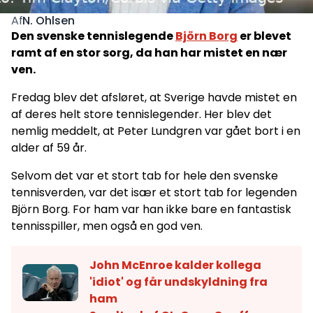
N. Ohlsen
Af
Den svenske tennislegende
Björn Borg
er blevet
ramt af en stor sorg, da han har mistet en nær
ven.
Fredag blev det afsløret, at Sverige havde mistet en
af deres helt store tennislegender. Her blev det
nemlig meddelt, at Peter Lundgren var gået bort i en
alder af 59 år.
Selvom det var et stort tab for hele den svenske
tennisverden, var det især et stort tab for legenden
Björn Borg. For ham var han ikke bare en fantastisk
tennisspiller, men også en god ven.
John McEnroe kalder kollega
'idiot' og får undskyldning fra
ham