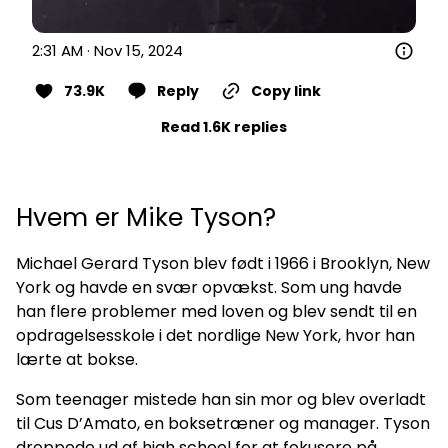
2:31 AM · Nov 15, 2024
73.9K
Reply
Copy link
Read 1.6K replies
Hvem er Mike Tyson?
Michael Gerard Tyson blev født i 1966 i Brooklyn, New
York og havde en svær opvækst. Som ung havde
han flere problemer med loven og blev sendt til en
opdragelsesskole i det nordlige New York, hvor han
lærte at bokse.
Som teenager mistede han sin mor og blev overladt
til Cus D’Amato, en boksetræner og manager. Tyson
droppede ud af high school for at fokusere på