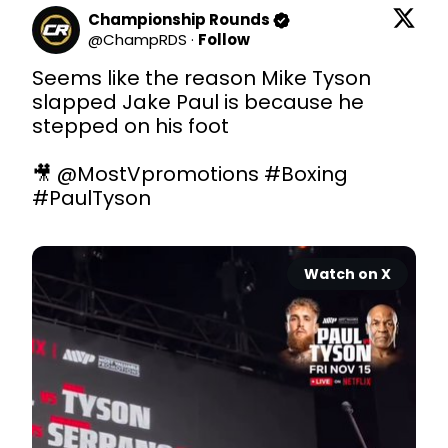
Championship Rounds
@
ChampRDS
·
Follow
Seems like the reason Mike Tyson 
slapped Jake Paul is because he 
stepped on his foot 

🎥 
@MostVpromotions
#Boxing
#PaulTyson
Watch on X