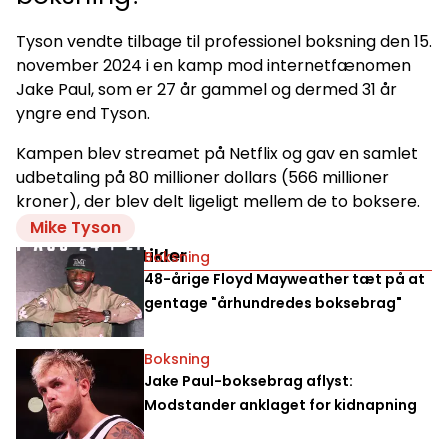
Tyson vendte tilbage til professionel boksning den 15.
november 2024 i en kamp mod internetfænomen
Jake Paul, som er 27 år gammel og dermed 31 år
yngre end Tyson.
Kampen blev streamet på Netflix og gav en samlet
udbetaling på 80 millioner dollars (566 millioner
kroner), der blev delt ligeligt mellem de to boksere.
Mike Tyson
Relaterede artikler
Boksning
48-årige Floyd Mayweather tæt på at
gentage "århundredes boksebrag"
Boksning
Jake Paul-boksebrag aflyst:
Modstander anklaget for kidnapning