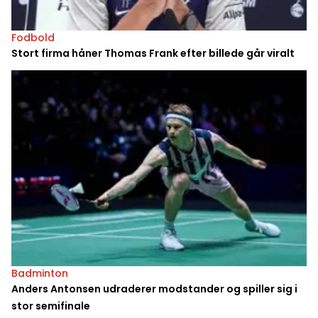
Fodbold
Stort firma håner Thomas Frank efter billede går viralt
Badminton
Anders Antonsen udraderer modstander og spiller sig i
stor semifinale