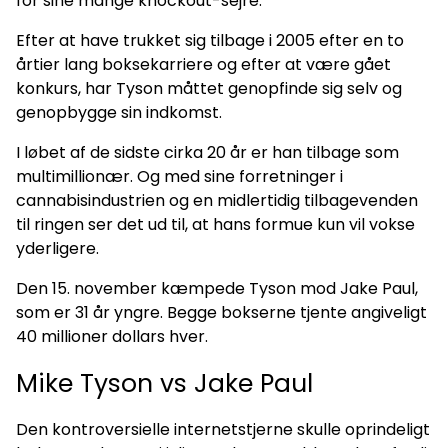
for sine mange knockout-sejre.
Efter at have trukket sig tilbage i 2005 efter en to
årtier lang boksekarriere og efter at være gået
konkurs, har Tyson måttet genopfinde sig selv og
genopbygge sin indkomst.
I løbet af de sidste cirka 20 år er han tilbage som
multimillionær. Og med sine forretninger i
cannabisindustrien og en midlertidig tilbagevenden
til ringen ser det ud til, at hans formue kun vil vokse
yderligere.
Den 15. november kæmpede Tyson mod Jake Paul,
som er 31 år yngre. Begge bokserne tjente angiveligt
40 millioner dollars hver.
Mike Tyson vs Jake Paul
Den kontroversielle internetstjerne skulle oprindeligt