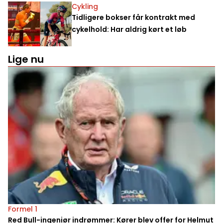
Cykling
Tidligere bokser får kontrakt med
cykelhold: Har aldrig kørt et løb
Lige nu
Formel 1
Red Bull-ingeniør indrømmer: Kører blev offer for Helmut