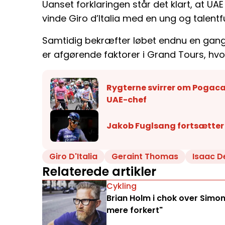
Uanset forklaringen står det klart, at UA
vinde Giro d’Italia med en ung og talentfu
Samtidig bekræfter løbet endnu en gang
er afgørende faktorer i Grand Tours, hvor
Rygterne svirrer om Pogac
UAE-chef
Jakob Fuglsang fortsætter 
Giro D'Italia
Geraint Thomas
Isaac D
Relaterede artikler
Cykling
Brian Holm i chok over Simon
mere forkert"