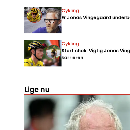
Cykling
Er Jonas Vingegaard underbe
Cykling
Stort chok: Vigtig Jonas Vi
karrieren
Lige nu