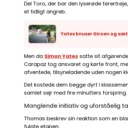
Del Toro, der bar den lyserøde førertrøje
et tidligt angreb.
Yates knuser Giroen og sætt
Men da
Simon Yates
satte sit afgørende
Carapaz tog ansvaret og kørte front, me
afventede, tilsyneladende uden nogen kla
Det kostede dem begge dyrt i klassemente
samlet sejr med fire minutters forspring.
Manglende initiativ og uforståelig ta
Thomas beskrev sin reaktion som en blan
fulgte etapen.