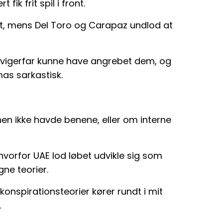
ik frit spil i front.
igt, mens Del Toro og Carapaz undlod at
 svigerfar kunne have angrebet dem, og
as sarkastisk.
hen ikke havde benene, eller om interne
vorfor UAE lod løbet udvikle sig som
gne teorier.
 konspirationsteorier kører rundt i mit
.