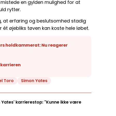
E mistede en gylden mulighed for at
ld rytter.
, at erfaring og beslutsomhed stadig
 ét øjebliks tøven kan koste hele løbet.
ars holdkammerat: Nu reagerer
karrieren
el Toro
Simon Yates
 Yates' karrierestop: "Kunne ikke være