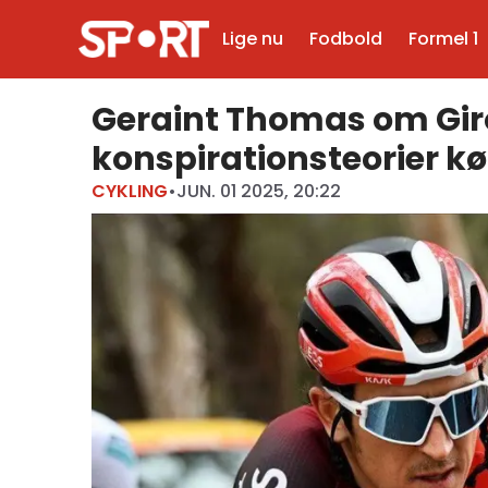
Lige nu
Fodbold
Formel 1
Geraint Thomas om Giro
konspirationsteorier kø
CYKLING
•
JUN. 01 2025, 20:22