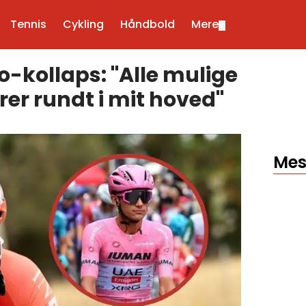
Tennis
Cykling
Håndbold
Mere
▼
-kollaps: "Alle mulige
rer rundt i mit hoved"
Mes