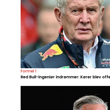
Formel 1
Red Bull-ingeniør indrømmer: Kører blev off