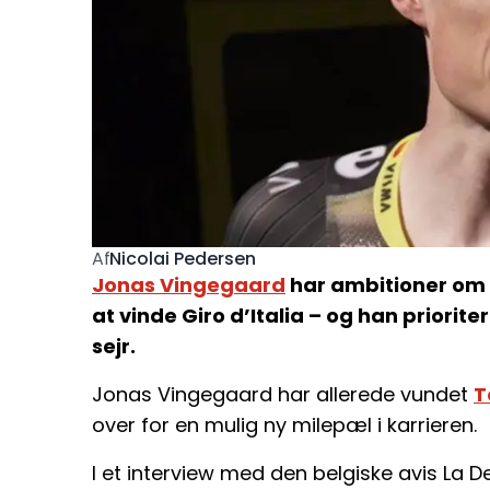
Nicolai Pedersen
Af
Jonas Vingegaard
har ambitioner om at
at vinde Giro d’Italia – og han priorit
sejr.
Jonas Vingegaard har allerede vundet
T
over for en mulig ny milepæl i karrieren.
I et interview med den belgiske avis La De