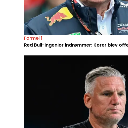
Formel 1
Red Bull-ingeniør indrømmer: Kører blev off