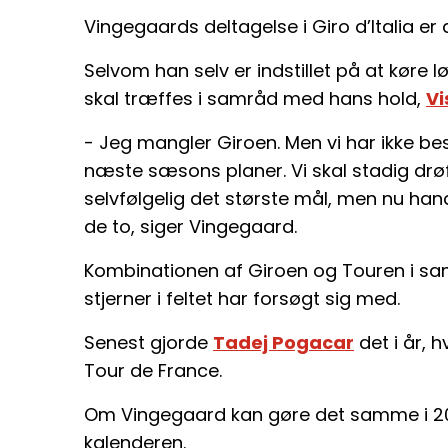
Vingegaards deltagelse i Giro d’Italia er
Selvom han selv er indstillet på at køre l
skal træffes i samråd med hans hold,
Vi
- Jeg mangler Giroen. Men vi har ikke b
næste sæsons planer. Vi skal stadig drøf
selvfølgelig det største mål, men nu han
de to, siger Vingegaard.
Kombinationen af Giroen og Touren i sa
stjerner i feltet har forsøgt sig med.
Senest gjorde
Tadej Pogacar
det i år, 
Tour de France.
Om Vingegaard kan gøre det samme i 20
kalenderen.