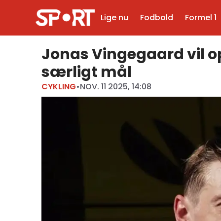
Lige nu
Fodbold
Formel 1
Jonas Vingegaard vil op
særligt mål
CYKLING
•
NOV. 11 2025, 14:08