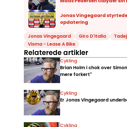
Mads Pedersen tilbyder sin 
Jonas Vingegaard styrtede i
opdatering
Jonas Vingegaard
Giro D'Italia
Tade
Visma - Lease A Bike
Relaterede artikler
Cykling
Brian Holm i chok over Simon
mere forkert"
Cykling
Er Jonas Vingegaard underbe
Cykling