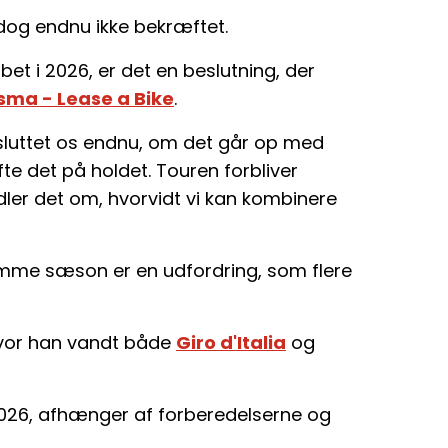
 dog endnu ikke bekræftet.
øbet i 2026, er det en beslutning, der
sma - Lease a Bike
.
esluttet os endnu, om det går op med
te det på holdet. Touren forbliver
dler det om, hvorvidt vi kan kombinere
mme sæson er en udfordring, som flere
hvor han vandt både
Giro d'Italia
og
26, afhænger af forberedelserne og