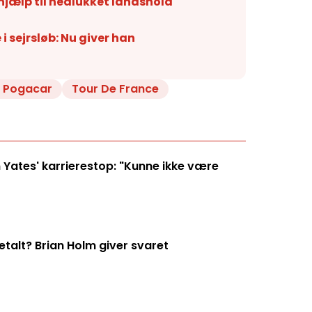
hjælp til nedlukket landshold
 sejrsløb: Nu giver han
j Pogacar
Tour De France
 Yates' karrierestop: "Kunne ikke være
talt? Brian Holm giver svaret