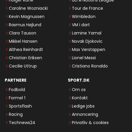
Holger Rune
UEFA Nations League
Caroline Wozniacki
Tour de France
Kevin Magnussen
Wimbledon
Rasmus Højlund
VM i dart
Clara Tauson
Lamine Yamal
Mikkel Hansen
Novak Djokovic
Althea Reinhardt
Max Verstappen
Christian Eriksen
Lionel Messi
Cecilie Uttrup
Cristiano Ronaldo
PARTNERE
SPORT.DK
Fodbold
Om os
Formel 1
Kontakt
Sportsflash
Ledige jobs
Racing
Annoncering
Technews24
Privatliv & cookies