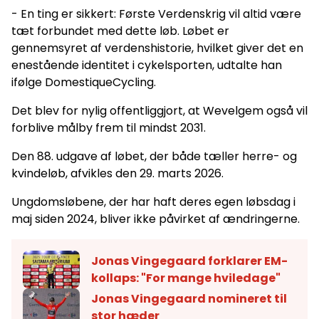
- En ting er sikkert: Første Verdenskrig vil altid være
tæt forbundet med dette løb. Løbet er
gennemsyret af verdenshistorie, hvilket giver det en
enestående identitet i cykelsporten, udtalte han
ifølge DomestiqueCycling.
Det blev for nylig offentliggjort, at Wevelgem også vil
forblive målby frem til mindst 2031.
Den 88. udgave af løbet, der både tæller herre- og
kvindeløb, afvikles den 29. marts 2026.
Ungdomsløbene, der har haft deres egen løbsdag i
maj siden 2024, bliver ikke påvirket af ændringerne.
Jonas Vingegaard forklarer EM-
kollaps: "For mange hviledage"
Jonas Vingegaard nomineret til
stor hæder