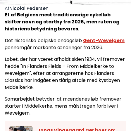
Nicolai Pedersen
Af
Et af Belgiens mest traditionsrige cykelløb
skifter navn og startby fra 2026, men ruten og
historiens betydning bevares.
Det historiske belgiske endagsløb
Gent-Wevelgem
gennemgår markante ændringer fra 2026.
Løbet, der har været afholdt siden 1934, vil fremover
hedde "In Flanders Fields – From Middelkerke to
Wevelgem", efter at arrangørerne hos Flanders
Classics har indgået en tiårig aftale med kystbyen
Middelkerke.
Samarbejdet betyder, at mændenes løb fremover
starter i Middelkerke, mens målstregen forbliver i
Wevelgem.
Jonas Vingegaard gør boet op: