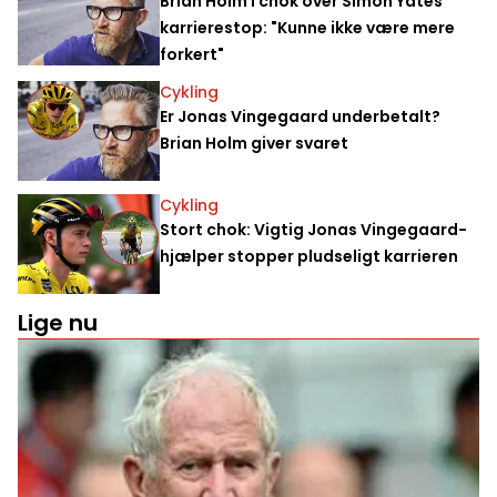
Brian Holm i chok over Simon Yates'
karrierestop: "Kunne ikke være mere
forkert"
Cykling
Er Jonas Vingegaard underbetalt?
Brian Holm giver svaret
Cykling
Stort chok: Vigtig Jonas Vingegaard-
hjælper stopper pludseligt karrieren
Lige nu