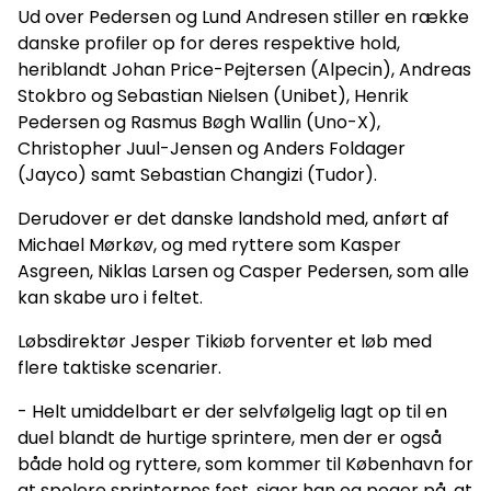
Ud over Pedersen og Lund Andresen stiller en række
danske profiler op for deres respektive hold,
heriblandt Johan Price-Pejtersen (Alpecin), Andreas
Stokbro og Sebastian Nielsen (Unibet), Henrik
Pedersen og Rasmus Bøgh Wallin (Uno-X),
Christopher Juul-Jensen og Anders Foldager
(Jayco) samt Sebastian Changizi (Tudor).
Derudover er det danske landshold med, anført af
Michael Mørkøv, og med ryttere som Kasper
Asgreen, Niklas Larsen og Casper Pedersen, som alle
kan skabe uro i feltet.
Løbsdirektør Jesper Tikiøb forventer et løb med
flere taktiske scenarier.
- Helt umiddelbart er der selvfølgelig lagt op til en
duel blandt de hurtige sprintere, men der er også
både hold og ryttere, som kommer til København for
at spolere sprinternes fest, siger han og peger på, at