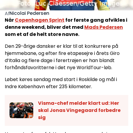
Nicolai Pedersen
Af
Når
Copenhagen Sprint
for første gang afvikles i
denne weekend, bliver det med
Mads Pedersen
som et af de helt store navne.
Den 29-årige dansker er klar til at konkurrere på
hjemmebane, og efter fire etapesejre i årets Giro
d’Italia og flere dage i førertrøjen er han blandt
forhåndsfavoritterne i det nye WorldTour-løb.
Løbet køres søndag med start i Roskilde og mål i
Indre København efter 235 kilometer.
Visma-chef melder klart ud: Her
skal Jonas Vingegaard forbedre
sig