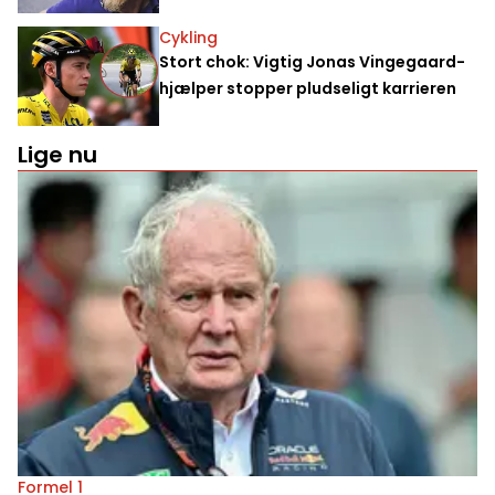
Cykling
Stort chok: Vigtig Jonas Vingegaard-
hjælper stopper pludseligt karrieren
Lige nu
Formel 1