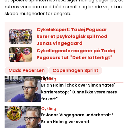
rutens variation med både smalle og brede veje kan
skabe muligheder for angreb.
Cykelekspert: Tadej Pogacar
kører et psykologisk spil mod
Jonas Vingegaard
Cykellegende reagerer på Tadej
Pogacars tal: "Det er latterligt"
Mads Pedersen
Copenhagen Sprint
Relaterede artikler
Cykling
Brian Holm i chok over Simon Yates'
karrierestop: "Kunne ikke være mere
forkert"
Cykling
Er Jonas Vingegaard underbetalt?
Brian Holm giver svaret