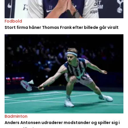
Fodbold
Stort firma håner Thomas Frank efter billede går viralt
Badminton
Anders Antonsen udraderer modstander og spiller sig i