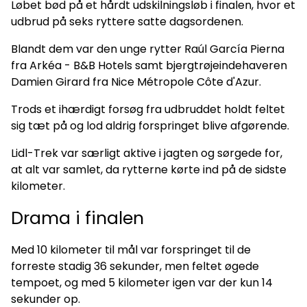
Løbet bød på et hårdt udskilningsløb i finalen, hvor et
udbrud på seks ryttere satte dagsordenen.
Blandt dem var den unge rytter Raúl García Pierna
fra Arkéa - B&B Hotels samt bjergtrøjeindehaveren
Damien Girard fra Nice Métropole Côte d'Azur.
Trods et ihærdigt forsøg fra udbruddet holdt feltet
sig tæt på og lod aldrig forspringet blive afgørende.
Lidl-Trek var særligt aktive i jagten og sørgede for,
at alt var samlet, da rytterne kørte ind på de sidste
kilometer.
Drama i finalen
Med 10 kilometer til mål var forspringet til de
forreste stadig 36 sekunder, men feltet øgede
tempoet, og med 5 kilometer igen var der kun 14
sekunder op.