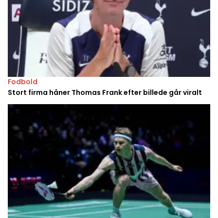
Fodbold
Stort firma håner Thomas Frank efter billede går viralt