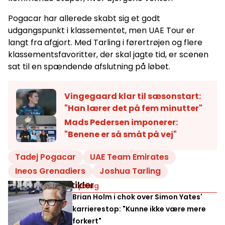
Pogacar har allerede skabt sig et godt
udgangspunkt i klassementet, men UAE Tour er
langt fra afgjort. Med Tarling i førertrøjen og flere
klassementsfavoritter, der skal jagte tid, er scenen
sat til en spændende afslutning på løbet.
Vingegaard klar til sæsonstart:
"Han lærer det på fem minutter"
Mads Pedersen imponerer:
"Benene er så småt på vej"
Tadej Pogacar
UAE Team Emirates
Ineos Grenadiers
Joshua Tarling
Relaterede artikler
Cykling
Brian Holm i chok over Simon Yates'
karrierestop: "Kunne ikke være mere
forkert"