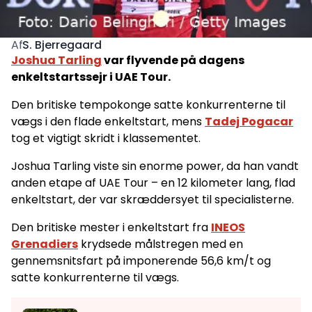
S. Bjerregaard
Af
Joshua Tarling
var flyvende på dagens
enkeltstartssejr i UAE Tour.
Den britiske tempokonge satte konkurrenterne til
vægs i den flade enkeltstart, mens
Tadej Pogacar
tog et vigtigt skridt i klassementet.
Joshua Tarling viste sin enorme power, da han vandt
anden etape af UAE Tour – en 12 kilometer lang, flad
enkeltstart, der var skræddersyet til specialisterne.
Den britiske mester i enkeltstart fra
INEOS
Grenadiers
krydsede målstregen med en
gennemsnitsfart på imponerende 56,6 km/t og
satte konkurrenterne til vægs.