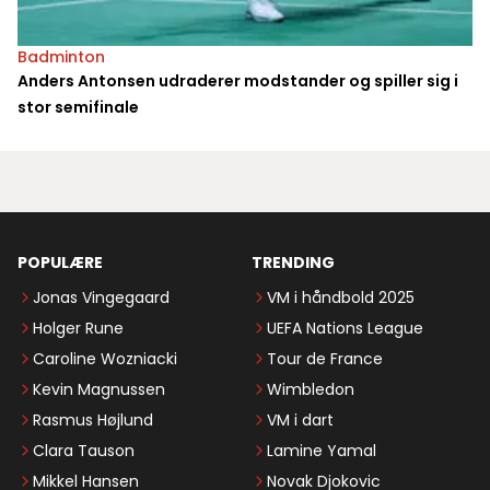
Badminton
Anders Antonsen udraderer modstander og spiller sig i
stor semifinale
POPULÆRE
TRENDING
Jonas Vingegaard
VM i håndbold 2025
Holger Rune
UEFA Nations League
Caroline Wozniacki
Tour de France
Kevin Magnussen
Wimbledon
Rasmus Højlund
VM i dart
Clara Tauson
Lamine Yamal
Mikkel Hansen
Novak Djokovic