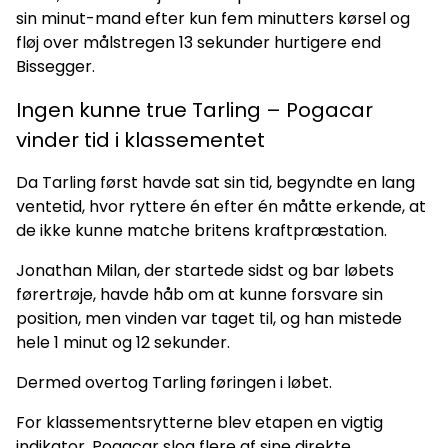
sin minut-mand efter kun fem minutters kørsel og
fløj over målstregen 13 sekunder hurtigere end
Bissegger.
Ingen kunne true Tarling – Pogacar
vinder tid i klassementet
Da Tarling først havde sat sin tid, begyndte en lang
ventetid, hvor ryttere én efter én måtte erkende, at
de ikke kunne matche britens kraftpræstation.
Jonathan Milan, der startede sidst og bar løbets
førertrøje, havde håb om at kunne forsvare sin
position, men vinden var taget til, og han mistede
hele 1 minut og 12 sekunder.
Dermed overtog Tarling føringen i løbet.
For klassementsrytterne blev etapen en vigtig
indikator. Pogacar slog flere af sine direkte