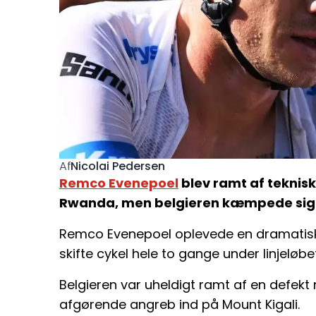
Nicolai Pedersen
Af
Remco Evenepoel
blev ramt af teknisk
Rwanda, men belgieren kæmpede sig t
Remco Evenepoel oplevede en dramatisk 
skifte cykel hele to gange under linjeløbet 
Belgieren var uheldigt ramt af en defekt
afgørende angreb ind på Mount Kigali.