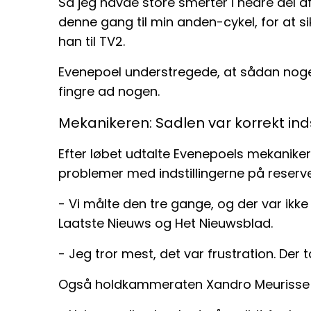
Så jeg havde store smerter i nedre del af
denne gang til min anden-cykel, for at si
han til TV2.
Evenepoel understregede, at sådan noget 
fingre ad nogen.
Mekanikeren: Sadlen var korrekt inds
Efter løbet udtalte Evenepoels mekaniker 
problemer med indstillingerne på reserv
- Vi målte den tre gange, og der var ikke
Laatste Nieuws og Het Nieuwsblad.
- Jeg tror mest, det var frustration. Der
Også holdkammeraten Xandro Meurisse va