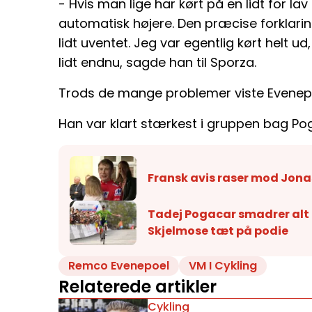
- Hvis man lige har kørt på en lidt for la
automatisk højere. Den præcise forklarin
lidt uventet. Jeg var egentlig kørt helt 
lidt endnu, sagde han til Sporza.
Trods de mange problemer viste Evenepoel
Han var klart stærkest i gruppen bag Pog
Fransk avis raser mod Jona
Tadej Pogacar smadrer alt
Skjelmose tæt på podie
Remco Evenepoel
VM I Cykling
Relaterede artikler
Cykling