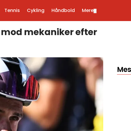
Tennis
Cykling
Håndbold
Mere
▼
 mod mekaniker efter
Mes