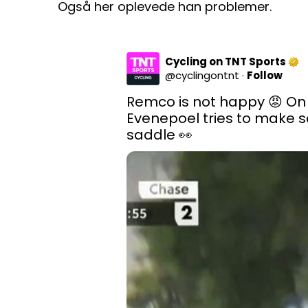
Også her oplevede han problemer.
Cycling on TNT Sports
@
cyclingontnt
·
Follow
Remco is not happy 😡 On 
Evenepoel tries to make s
saddle 👀 