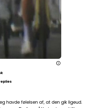
nk
replies
eg havde følelsen af, at den gik ligeud.