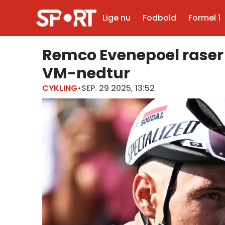
Lige nu
Fodbold
Formel 1
Remco Evenepoel raser
VM-nedtur
CYKLING
•
SEP. 29 2025, 13:52