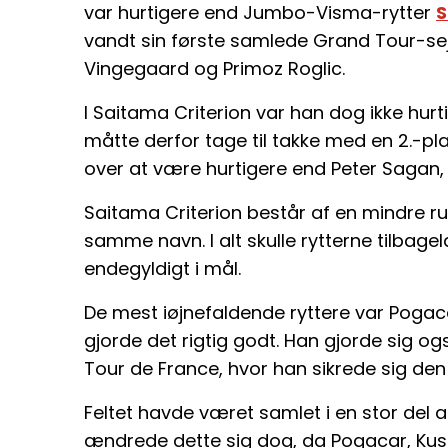
var hurtigere end Jumbo-Visma-rytter
S
vandt sin første samlede Grand Tour-sej
Vingegaard og Primoz Roglic.
I Saitama Criterion var han dog ikke hurt
måtte derfor tage til takke med en 2.-p
over at være hurtigere end Peter Sagan,
Saitama Criterion består af en mindre ru
samme navn. I alt skulle rytterne tilbag
endegyldigt i mål.
De mest iøjnefaldende ryttere var Pogac
gjorde det rigtig godt. Han gjorde sig o
Tour de France, hvor han sikrede sig den 
Feltet havde været samlet i en stor del
ændrede dette sig dog, da Pogacar, Kuss