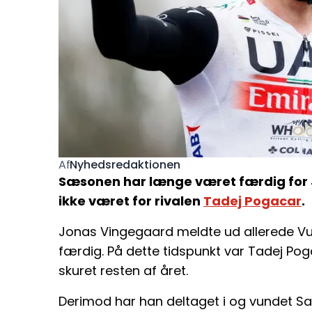
Nyhedsredaktionen
Af
Sæsonen har længe været færdig for 
ikke været for rivalen
Tadej Pogacar
.
Jonas Vingegaard meldte ud allerede Vu
færdig. På dette tidspunkt var Tadej Pogaca
skuret resten af året.
Derimod har han deltaget i og vundet Sa