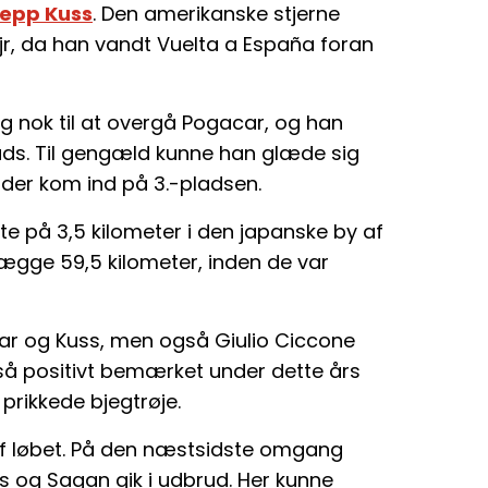
epp Kuss
. Den amerikanske stjerne
r, da han vandt Vuelta a España foran
ig nok til at overgå Pogacar, og han
lads. Til gengæld kunne han glæde sig
 der kom ind på 3.-pladsen.
te på 3,5 kilometer i den japanske by af
elægge 59,5 kilometer, inden de var
ar og Kuss, men også Giulio Ciccone
gså positivt bemærket under dette års
prikkede bjegtrøje.
 af løbet. På den næstsidste omgang
 og Sagan gik i udbrud. Her kunne