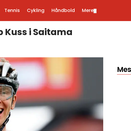
Tennis
Cykling
Håndbold
Mere
▼
p Kuss i Saitama
Mes