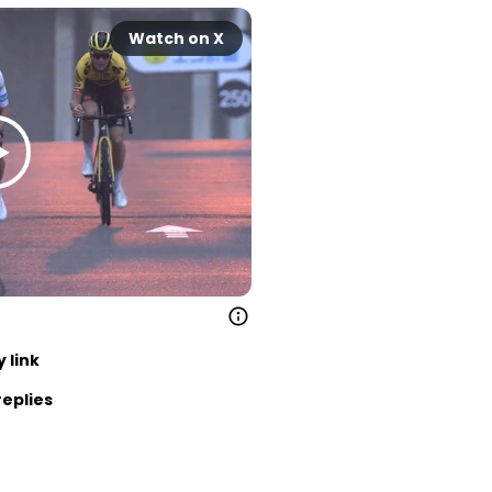
Watch on X
 link
replies