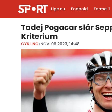
Lige nu
Fodbold
Formel 1
Tadej Pogacar slår Sep
Kriterium
CYKLING
•
NOV. 06 2023, 14:48