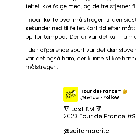
feltet ikke følge med, og de tre stjerner fi
Trioen kørte over målstregen til den si
sekunder ned til feltet. Kort tid efter m
op for tempoet. Derfor var det kun ham og
I den afgørende spurt var det den sloven
var det også ham, der kunne stikke hænd
målstregen.
Tour de France™
@
LeTour
·
Follow
🔻 Last KM 🔻

2023 Tour de France 
#S
@saitamacrite