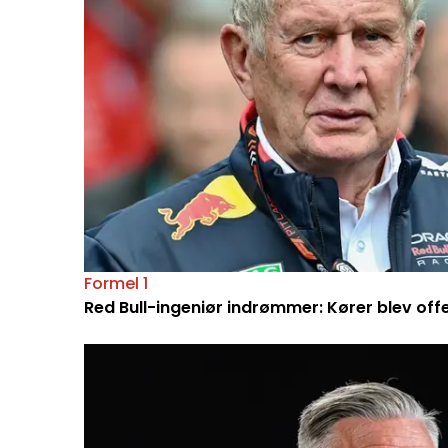
Formel 1
Red Bull-ingeniør indrømmer: Kører blev off