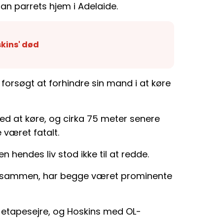
oran parrets hjem i Adelaide.
skins' død
forsøgt at forhindre sin mand i at køre
med at køre, og cirka 75 meter senere
e været fatalt.
en hendes liv stod ikke til at redde.
børn sammen, har begge været prominente
-etapesejre, og Hoskins med OL-