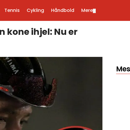
Tennis
Cykling
Håndbold
Mere
▼
 kone ihjel: Nu er
Mes