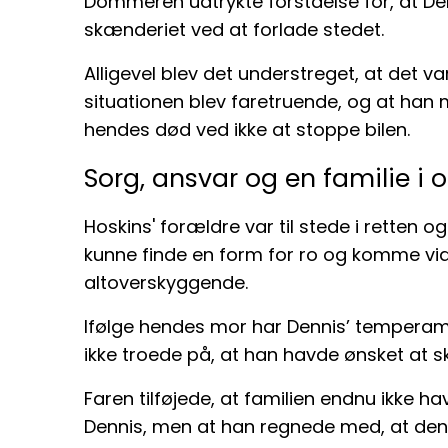
Dommeren udtrykte forståelse for, at D
skænderiet ved at forlade stedet.
Alligevel blev det understreget, at det va
situationen blev faretruende, og at han 
hendes død ved ikke at stoppe bilen.
Sorg, ansvar og en familie i 
Hoskins' forældre var til stede i retten o
kunne finde en form for ro og komme vid
altoverskyggende.
Ifølge hendes mor har Dennis’ temperam
ikke troede på, at han havde ønsket at s
Faren tilføjede, at familien endnu ikke 
Dennis, men at han regnede med, at den