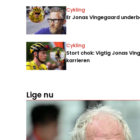
Cykling
Er Jonas Vingegaard underbe
Cykling
Stort chok: Vigtig Jonas Vi
karrieren
Lige nu