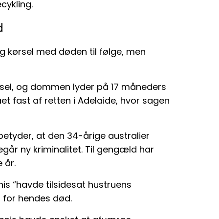
cykling.
d
lig kørsel med døden til følge, men
ørsel, og dommen lyder på 17 måneders
et fast af retten i Adelaide, hvor sagen
 betyder, at den 34-årige australier
går ny kriminalitet. Til gengæld har
e år.
s “havde tilsidesat hustruens
g for hendes død.