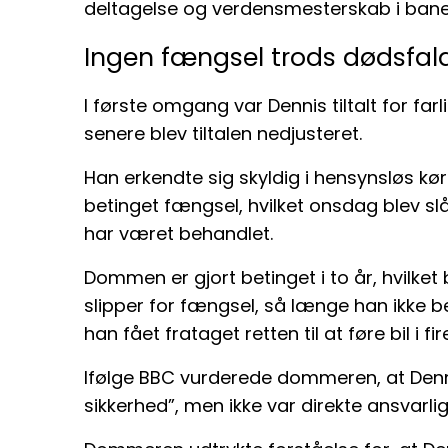
deltagelse og verdensmesterskab i bane
Ingen fængsel trods dødsfal
I første omgang var Dennis tiltalt for far
senere blev tiltalen nedjusteret.
Han erkendte sig skyldig i hensynsløs k
betinget fængsel, hvilket onsdag blev slå
har været behandlet.
Dommen er gjort betinget i to år, hvilket
slipper for fængsel, så længe han ikke be
han fået frataget retten til at føre bil i fir
Ifølge BBC vurderede dommeren, at Denni
sikkerhed”, men ikke var direkte ansvarli