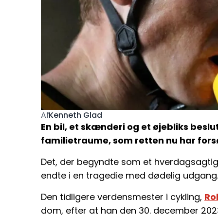
Kenneth Glad
Af
En bil, et skænderi og et øjebliks beslu
familietraume, som retten nu har fors
Det, der begyndte som et hverdagsagti
endte i en tragedie med dødelig udgang
Den tidligere verdensmester i cykling,
Ro
dom, efter at han den 30. december 2023