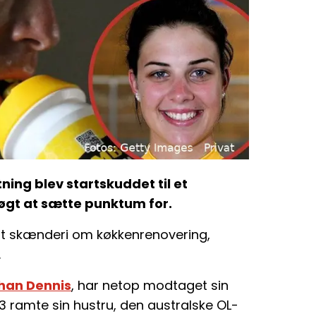
tning blev startskuddet til et
øgt at sætte punktum for.
gt skænderi om køkkenrenovering,
.
han Dennis
, har netop modtaget sin
 ramte sin hustru, den australske OL-