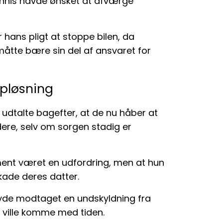
ennis havde ønsket at afværge
r hans pligt at stoppe bilen, da
måtte bære sin del af ansvaret for
opløsning
g udtalte bagefter, at de nu håber at
ere, selv om sorgen stadig er
ent været en udfordring, men at hun
kade deres datter.
havde modtaget en undskyldning fra
 ville komme med tiden.