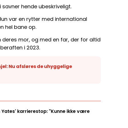
i savner hende ubeskriveligt.
un var en rytter med international
en hel bane op.
 deres mor, og med en far, der for altid
eraften i 2023.
hjel: Nu afsløres de uhyggelige
 Yates' karrierestop: "Kunne ikke være