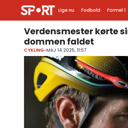
Lige nu
Fodbold
Formel 1
Verdensmester kørte sin
dommen faldet
CYKLING
•
MAJ 14 2025, 11:57