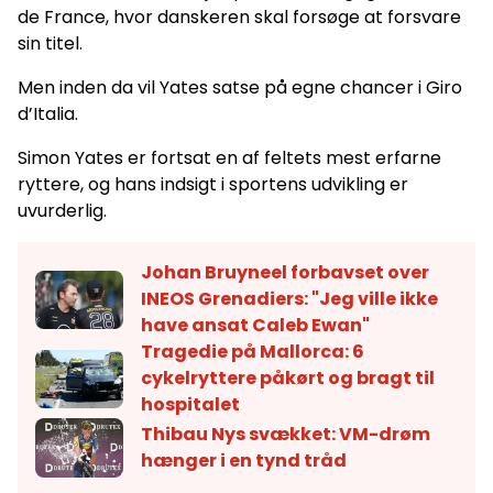
de France, hvor danskeren skal forsøge at forsvare
sin titel.
Men inden da vil Yates satse på egne chancer i Giro
d’Italia.
Simon Yates er fortsat en af feltets mest erfarne
ryttere, og hans indsigt i sportens udvikling er
uvurderlig.
Johan Bruyneel forbavset over
INEOS Grenadiers: "Jeg ville ikke
have ansat Caleb Ewan"
Tragedie på Mallorca: 6
cykelryttere påkørt og bragt til
hospitalet
Thibau Nys svækket: VM-drøm
hænger i en tynd tråd