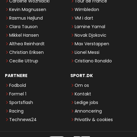
Caroline Wozniacki
Tour de France
Kevin Magnussen
Wimbledon
Rasmus Højlund
VM i dart
Clara Tauson
Lamine Yamal
Mikkel Hansen
Novak Djokovic
Althea Reinhardt
Max Verstappen
Christian Eriksen
Lionel Messi
Cecilie Uttrup
Cristiano Ronaldo
PARTNERE
SPORT.DK
Fodbold
Om os
Formel 1
Kontakt
Sportsflash
Ledige jobs
Racing
Annoncering
Technews24
Privatliv & cookies