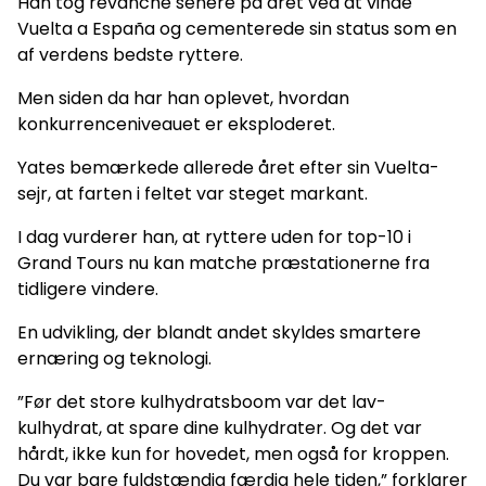
Han tog revanche senere på året ved at vinde
Vuelta a España og cementerede sin status som en
af verdens bedste ryttere.
Men siden da har han oplevet, hvordan
konkurrenceniveauet er eksploderet.
Yates bemærkede allerede året efter sin Vuelta-
sejr, at farten i feltet var steget markant.
I dag vurderer han, at ryttere uden for top-10 i
Grand Tours nu kan matche præstationerne fra
tidligere vindere.
En udvikling, der blandt andet skyldes smartere
ernæring og teknologi.
”Før det store kulhydratsboom var det lav-
kulhydrat, at spare dine kulhydrater. Og det var
hårdt, ikke kun for hovedet, men også for kroppen.
Du var bare fuldstændig færdig hele tiden,” forklarer