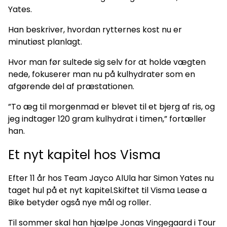
Yates.
Han beskriver, hvordan rytternes kost nu er
minutiøst planlagt.
Hvor man før sultede sig selv for at holde vægten
nede, fokuserer man nu på kulhydrater som en
afgørende del af præstationen.
”To æg til morgenmad er blevet til et bjerg af ris, og
jeg indtager 120 gram kulhydrat i timen,” fortæller
han.
Et nyt kapitel hos Visma
Efter 11 år hos Team Jayco AlUla har Simon Yates nu
taget hul på et nyt kapitel.Skiftet til Visma Lease a
Bike betyder også nye mål og roller.
Til sommer skal han hjælpe Jonas Vingegaard i Tour