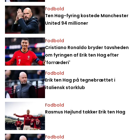
Fodbold
Ten Hag-fyring kostede Manchester
United 94 millioner
Fodbold
Cristiano Ronaldo bryder tavsheden
om fyringen af Erik ten Hag efter
'forræderi'
Fodbold
Erik ten Hag på tegnebrættet i
italiensk storklub
Fodbold
Rasmus Højlund takker Erik ten Hag
Fodbold