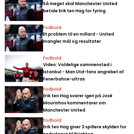
Så meget skal Manchester United
betale Erik ten Hag for fyring
Fodbold
Et problem til en millard - United
mangler mål og resultater
Fodbold
Video: Voldelige sammenstød i
Istanbul - Man Utd-fans angrebet af
Fenerbahce-ultras
Fodbold
Erik ten Hag svarer igen på José
Mourinhos kommentarer om
Manchester United
Fodbold
Erik ten Hag giver 3 spillere skylden for
nederlaget til Brighton