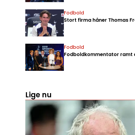
Fodbold
Stort firma håner Thomas Fran
Fodbold
Fodboldkommentator ramt a
Lige nu