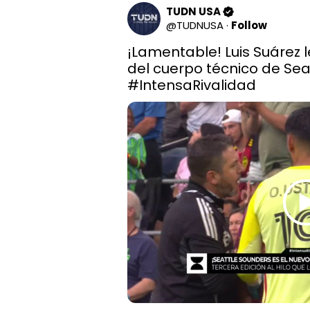
TUDN USA
@
TUDNUSA
·
Follow
¡Lamentable! Luis Suárez 
#IntensaRivalidad