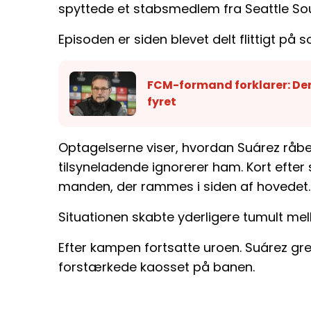
spyttede et stabsmedlem fra Seattle Sou
Episoden er siden blevet delt flittigt på s
FCM-formand forklarer: De
fyret
Optagelserne viser, hvordan Suárez råb
tilsyneladende ignorerer ham. Kort efter 
manden, der rammes i siden af hovedet.
Situationen skabte yderligere tumult mel
Efter kampen fortsatte uroen. Suárez greb 
forstærkede kaosset på banen.