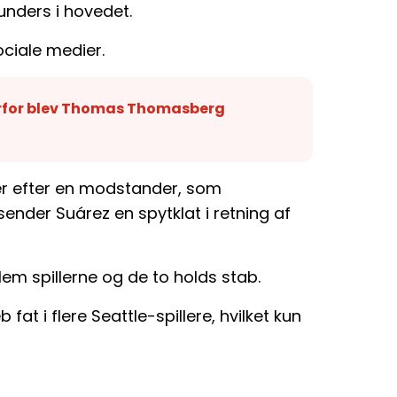
nders i hovedet.
ociale medier.
rfor blev Thomas Thomasberg
er efter en modstander, som
sender Suárez en spytklat i retning af
lem spillerne og de to holds stab.
fat i flere Seattle-spillere, hvilket kun