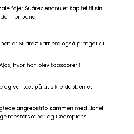
e føjer Suárez endnu et kapitel til sin
uden for banen.
nen er Suárez’ karriere også præget af
Ajax, hvor han blev topscorer i
e og var tæt på at sikre klubben et
rygtede angrebstrio sammen med Lionel
llige mesterskaber og Champions