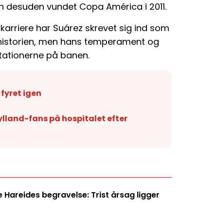
 desuden vundet Copa América i 2011.
karriere har Suárez skrevet sig ind som
n historien, men hans temperament og
tationerne på banen.
 fyret igen
lland-fans på hospitalet efter
Hareides begravelse: Trist årsag ligger