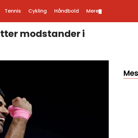
Tennis
Cykling
Håndbold
Mere
▼
ytter modstander i
Mes