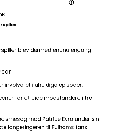
ink
 replies
l-spiller blev dermed endnu engang
rser
er involveret i uheldige episoder.
æner for at bide modstandere i tre
acismesag mod Patrice Evra under sin
iste langefingeren til Fulhams fans.