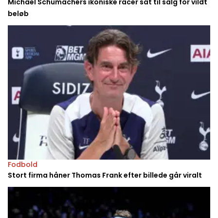
Michael Schumachers ikoniske racer sat til salg for vildt
beløb
Fodbold
Stort firma håner Thomas Frank efter billede går viralt