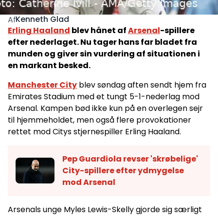
Kenneth Glad
Af
Erling Haaland
blev hånet af
Arsenal
-spillere
efter nederlaget. Nu tager hans far bladet fra
munden og giver sin vurdering af situationen i
en markant besked.
Manchester City
blev søndag aften sendt hjem fra
Emirates Stadium med et tungt 5-1-nederlag mod
Arsenal. Kampen bød ikke kun på en overlegen sejr
til hjemmeholdet, men også flere provokationer
rettet mod Citys stjernespiller Erling Haaland.
Pep Guardiola revser 'skrøbelige'
City-spillere efter ydmygelse
mod Arsenal
Arsenals unge Myles Lewis-Skelly gjorde sig særligt