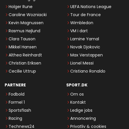
Holger Rune
UEFA Nations League
Caroline Wozniacki
Tour de France
Kevin Magnussen
Wimbledon
Rasmus Højlund
VM i dart
Clara Tauson
Lamine Yamal
Mikkel Hansen
Novak Djokovic
Althea Reinhardt
Max Verstappen
Christian Eriksen
Lionel Messi
Cecilie Uttrup
Cristiano Ronaldo
PARTNERE
SPORT.DK
Fodbold
Om os
Formel 1
Kontakt
Sportsflash
Ledige jobs
Racing
Annoncering
Technews24
Privatliv & cookies