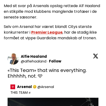
Med sit svar på Arsenals opslag rettede Alf Haaland
en stikpille mod klubbens manglende trofæer i de
seneste sæsoner.
Selv om Arsenal har været blandt Citys største
konkurrenter i
Premier League
, har de stadig ikke
formået at vippe Guardiolas mandskab af tronen.
Alfie Haaland
@
alfiehaaland
·
Follow
«This Team» that wins everything. 
Ehhhhh, not. 🩵
Arsenal
@
Arsenal
THIS TEAM ✊