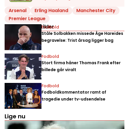
Arsenal
Erling Haaland
Manchester City
Premier League
Relaterede artikler
Fodbold
Ståle Solbakken missede Åge Hareides
begravelse: Trist årsag ligger bag
Fodbold
Stort firma håner Thomas Frank efter
billede går viralt
Fodbold
Fodboldkommentator ramt af
tragedie under tv-udsendelse
Lige nu