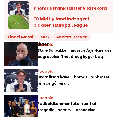
Thomas Frank sætter vild rekord
FC Midtjylland indtager 1.
pladsen i Europa League
Lionel Messi
MLS
Anders Dreyer
Relaterede artikler
Fodbold
Ståle Solbakken missede Åge Hareides
begravelse: Trist årsag ligger bag
Fodbold
Stort firma håner Thomas Frank efter
billede går viralt
Fodbold
Fodboldkommentator ramt af
tragedie under tv-udsendelse