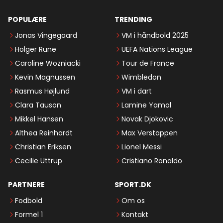
POPULÆRE
TRENDING
Jonas Vingegaard
VM i håndbold 2025
Holger Rune
UEFA Nations League
Caroline Wozniacki
Tour de France
Kevin Magnussen
Wimbledon
Rasmus Højlund
VM i dart
Clara Tauson
Lamine Yamal
Mikkel Hansen
Novak Djokovic
Althea Reinhardt
Max Verstappen
Christian Eriksen
Lionel Messi
Cecilie Uttrup
Cristiano Ronaldo
PARTNERE
SPORT.DK
Fodbold
Om os
Formel 1
Kontakt