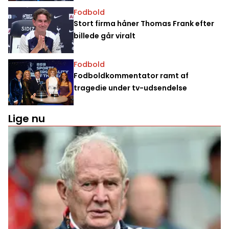
Fodbold
Stort firma håner Thomas Frank efter
billede går viralt
Fodbold
Fodboldkommentator ramt af
tragedie under tv-udsendelse
Lige nu