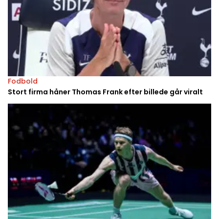
Fodbold
Stort firma håner Thomas Frank efter billede går viralt