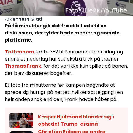
Kenneth Glad
Af
På få minutter gik det fra et billede til en
diskussion, der fylder både medier og sociale
platforme.
Tottenham
tabte 3-2 til Bournemouth onsdag, og
endnu et nederlag har sat ekstra tryk på træner
Thomas Frank
, for det var ikke kun spillet på banen,
der blev diskuteret bagefter.
Et foto fra minutterne før kampen begyndte at
sprede sig hurtigt på nettet, hvilket satte gang i en
helt anden snak end den, Frank havde håbet på.
Kasper Hjulmand blander sig i
ophedet Trump-drama
Christian Eriksen og andre