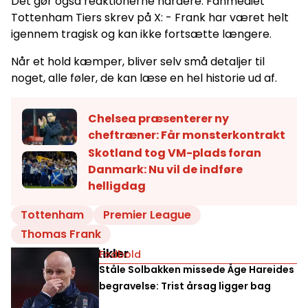
Det gør også reaktionerne hårdere. Fanmediet
Tottenham Tiers skrev på X: - Frank har været helt
igennem tragisk og kan ikke fortsætte længere.
Når et hold kæmper, bliver selv små detaljer til
noget, alle føler, de kan læse en hel historie ud af.
Chelsea præsenterer ny
cheftræner: Får monsterkontrakt
Skotland tog VM-plads foran
Danmark: Nu vil de indføre
helligdag
Tottenham
Premier League
Thomas Frank
Relaterede artikler
Fodbold
Ståle Solbakken missede Åge Hareides
begravelse: Trist årsag ligger bag