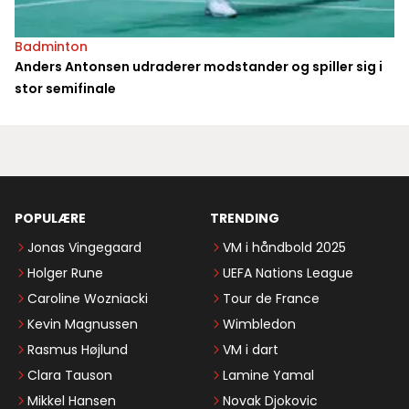
Badminton
Anders Antonsen udraderer modstander og spiller sig i
stor semifinale
POPULÆRE
TRENDING
Jonas Vingegaard
VM i håndbold 2025
Holger Rune
UEFA Nations League
Caroline Wozniacki
Tour de France
Kevin Magnussen
Wimbledon
Rasmus Højlund
VM i dart
Clara Tauson
Lamine Yamal
Mikkel Hansen
Novak Djokovic