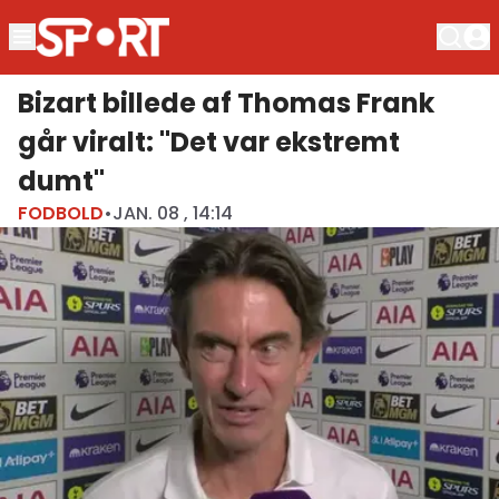
Bizart billede af Thomas Frank
går viralt: "Det var ekstremt
dumt"
FODBOLD
•
JAN. 08 , 14:14