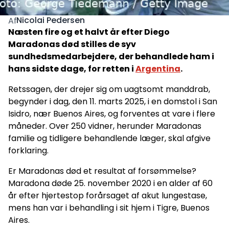
Nicolai Pedersen
Af
Næsten fire og et halvt år efter Diego
Maradonas død stilles de syv
sundhedsmedarbejdere, der behandlede ham i
hans sidste dage, for retten i
Argentina
.
Retssagen, der drejer sig om uagtsomt manddrab,
begynder i dag, den 11. marts 2025, i en domstol i San
Isidro, nær Buenos Aires, og forventes at vare i flere
måneder. Over 250 vidner, herunder Maradonas
familie og tidligere behandlende læger, skal afgive
forklaring.
Er Maradonas død et resultat af forsømmelse?
Maradona døde 25. november 2020 i en alder af 60
år efter hjertestop forårsaget af akut lungestase,
mens han var i behandling i sit hjem i Tigre, Buenos
Aires.