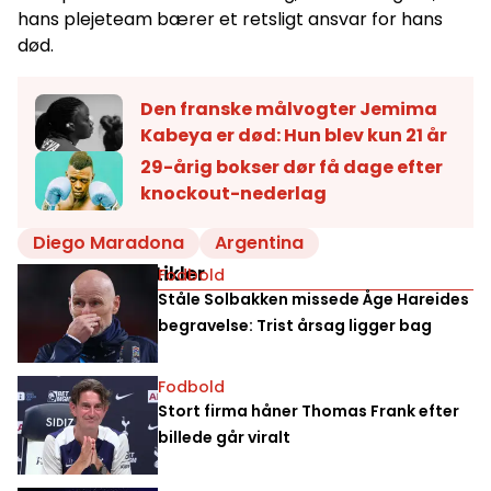
hans plejeteam bærer et retsligt ansvar for hans
død.
Den franske målvogter Jemima
Kabeya er død: Hun blev kun 21 år
29-årig bokser dør få dage efter
knockout-nederlag
Diego Maradona
Argentina
Relaterede artikler
Fodbold
Ståle Solbakken missede Åge Hareides
begravelse: Trist årsag ligger bag
Fodbold
Stort firma håner Thomas Frank efter
billede går viralt