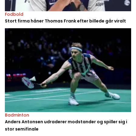
Fodbold
Stort firma håner Thomas Frank efter billede går viralt
Badminton
Anders Antonsen udraderer modstander og spiller sig i
stor semifinale