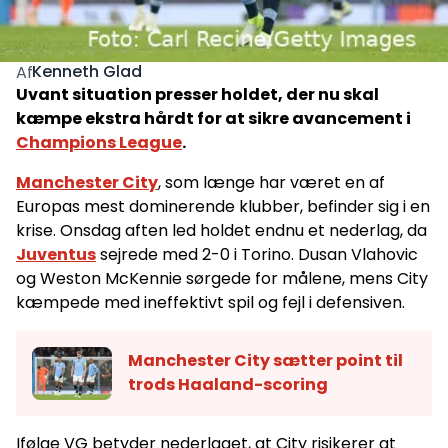
Kenneth Glad
Af
Uvant situation presser holdet, der nu skal
kæmpe ekstra hårdt for at sikre avancement i
Champions League
.
Manchester City
, som længe har været en af
Europas mest dominerende klubber, befinder sig i en
krise. Onsdag aften led holdet endnu et nederlag, da
Juventus
sejrede med 2-0 i Torino. Dusan Vlahovic
og Weston McKennie sørgede for målene, mens City
kæmpede med ineffektivt spil og fejl i defensiven.
Manchester City sætter point til
trods Haaland-scoring
Ifølge VG betyder nederlaget, at City risikerer at