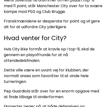
Mens Juventus nu drømmer om en plads i top-8
med 11 point, står Manchester City over for to svære
kampe mod PSG og Club Brugge.
Franskmændene er desperate for point og vil gøre
alt for at udfordre City yderligere.
Hvad venter for City?
Hvis City ikke formår at kravle op i top-8, skal de
gennem en playoffrunde for at nå
ottendedelsfinalen.
Dette ville være en uvant vej for klubben, der
normalt anses som favoritter til at vinde hele
turneringen.
Pep Guardiola står over for en enorm opgave med
at finde tilbage til vinderformen.
Eksperter peger på, at både defensiven og