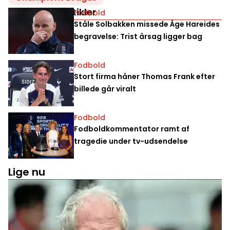
Relaterede artikler
Fodbold
Ståle Solbakken missede Åge Hareides
begravelse: Trist årsag ligger bag
Fodbold
Stort firma håner Thomas Frank efter
billede går viralt
Fodbold
Fodboldkommentator ramt af
tragedie under tv-udsendelse
Lige nu