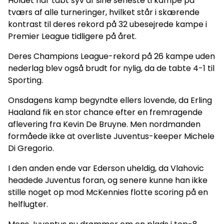
Holdet har tabt syv af sine seneste ti kampe på
tværs af alle turneringer, hvilket står i skærende
kontrast til deres rekord på 32 ubesejrede kampe i
Premier League tidligere på året.
Deres Champions League-rekord på 26 kampe uden
nederlag blev også brudt for nylig, da de tabte 4-1 til
Sporting.
Onsdagens kamp begyndte ellers lovende, da Erling
Haaland fik en stor chance efter en fremragende
aflevering fra Kevin De Bruyne. Men nordmanden
formåede ikke at overliste Juventus-keeper Michele
Di Gregorio.
I den anden ende var Ederson uheldig, da Vlahovic
headede Juventus foran, og senere kunne han ikke
stille noget op mod McKennies flotte scoring på en
helflugter.