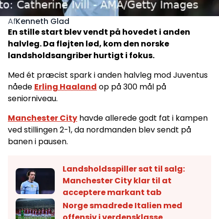
Kenneth Glad
Af
En stille start blev vendt på hovedet i anden
halvleg. Da fløjten lød, kom den norske
landsholdsangriber hurtigt i fokus.
Med ét præcist spark i anden halvleg mod Juventus
nåede
Erling Haaland
op på 300 mål på
seniorniveau.
Manchester City
havde allerede godt fat i kampen
ved stillingen 2-1, da nordmanden blev sendt på
banen i pausen.
Landsholdsspiller sat til salg:
Manchester City klar til at
acceptere markant tab
Norge smadrede Italien med
offensiv i verdensklasse