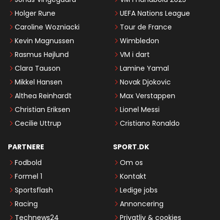
Holger Rune
UEFA Nations League
Caroline Wozniacki
Tour de France
Kevin Magnussen
Wimbledon
Rasmus Højlund
VM i dart
Clara Tauson
Lamine Yamal
Mikkel Hansen
Novak Djokovic
Althea Reinhardt
Max Verstappen
Christian Eriksen
Lionel Messi
Cecilie Uttrup
Cristiano Ronaldo
PARTNERE
SPORT.DK
Fodbold
Om os
Formel 1
Kontakt
Sportsflash
Ledige jobs
Racing
Annoncering
Technews24
Privatliv & cookies