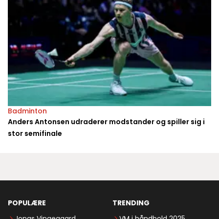
Badminton
Anders Antonsen udraderer modstander og spiller sig i
stor semifinale
POPULÆRE
TRENDING
Jonas Vingegaard
VM i håndbold 2025