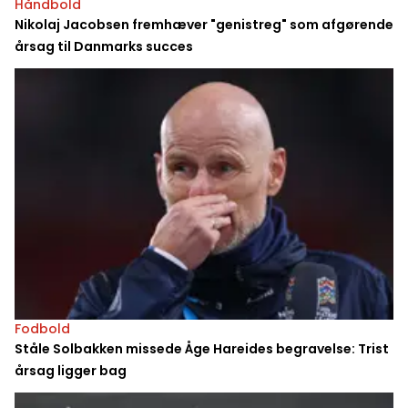
Håndbold
Nikolaj Jacobsen fremhæver "genistreg" som afgørende
årsag til Danmarks succes
Fodbold
Ståle Solbakken missede Åge Hareides begravelse: Trist
årsag ligger bag