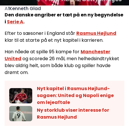
Kenneth Glad
Af
Den danske angriber er tæt på en ny begyndelse
i
Serie A
.
Efter to sæsoner i England står
Rasmus Højlund
klar til at starte på et nyt kapitel i karrieren.
Han nåede at spille 95 kampe for
Manchester
United
og scorede 26 mål, men helhedsindtrykket
blev aldrig helt, som både klub og spiller havde
drømt om.
Nyt kapitel i Rasmus Højlund-
sagaen: United og Napoli enige
om lejeaftale
Ny storklub viser interesse for
Rasmus Højlund