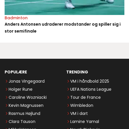
Badminton
Anders Antonsen udraderer modstander og spiller sig i
stor semifinale
POPULÆRE
TRENDING
Jonas Vingegaard
VM i håndbold 2025
Holger Rune
UEFA Nations League
Caroline Wozniacki
Tour de France
Kevin Magnussen
Wimbledon
Rasmus Højlund
VM i dart
Clara Tauson
Lamine Yamal