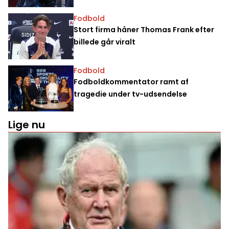
Fodbold
Stort firma håner Thomas Frank efter
billede går viralt
Fodbold
Fodboldkommentator ramt af
tragedie under tv-udsendelse
Lige nu