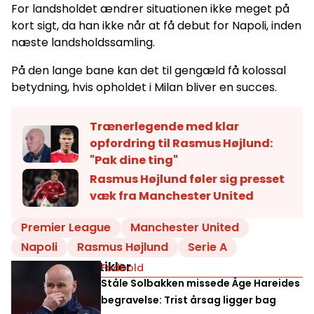
For landsholdet ændrer situationen ikke meget på
kort sigt, da han ikke når at få debut for Napoli, inden
næste landsholdssamling.
På den lange bane kan det til gengæld få kolossal
betydning, hvis opholdet i Milan bliver en succes.
Trænerlegende med klar
opfordring til Rasmus Højlund:
"Pak dine ting"
Rasmus Højlund føler sig presset
væk fra Manchester United
Premier League
Manchester United
Napoli
Rasmus Højlund
Serie A
Relaterede artikler
Fodbold
Ståle Solbakken missede Åge Hareides
begravelse: Trist årsag ligger bag