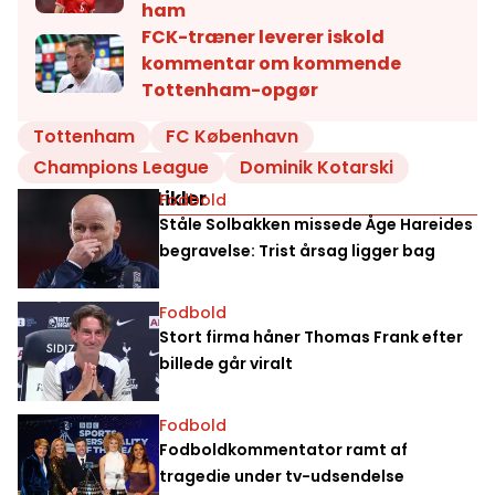
ham
FCK-træner leverer iskold
kommentar om kommende
Tottenham-opgør
Tottenham
FC København
Champions League
Dominik Kotarski
Relaterede artikler
Fodbold
Ståle Solbakken missede Åge Hareides
begravelse: Trist årsag ligger bag
Fodbold
Stort firma håner Thomas Frank efter
billede går viralt
Fodbold
Fodboldkommentator ramt af
tragedie under tv-udsendelse