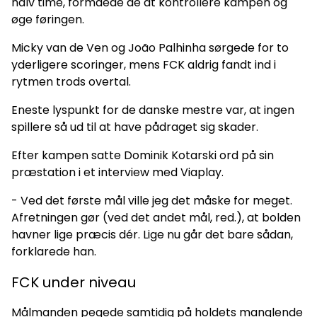
halv time, formåede de at kontrollere kampen og
øge føringen.
Micky van de Ven og João Palhinha sørgede for to
yderligere scoringer, mens FCK aldrig fandt ind i
rytmen trods overtal.
Eneste lyspunkt for de danske mestre var, at ingen
spillere så ud til at have pådraget sig skader.
Efter kampen satte Dominik Kotarski ord på sin
præstation i et interview med Viaplay.
- Ved det første mål ville jeg det måske for meget.
Afretningen gør (ved det andet mål, red.), at bolden
havner lige præcis dér. Lige nu går det bare sådan,
forklarede han.
FCK under niveau
Målmanden pegede samtidig på holdets manglende