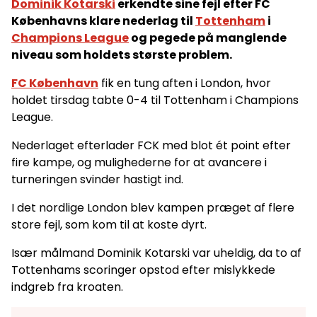
Dominik Kotarski
erkendte sine fejl efter FC
Københavns klare nederlag til
Tottenham
i
Champions League
og pegede på manglende
niveau som holdets største problem.
FC København
fik en tung aften i London, hvor
holdet tirsdag tabte 0-4 til Tottenham i Champions
League.
Nederlaget efterlader FCK med blot ét point efter
fire kampe, og mulighederne for at avancere i
turneringen svinder hastigt ind.
I det nordlige London blev kampen præget af flere
store fejl, som kom til at koste dyrt.
Især målmand Dominik Kotarski var uheldig, da to af
Tottenhams scoringer opstod efter mislykkede
indgreb fra kroaten.