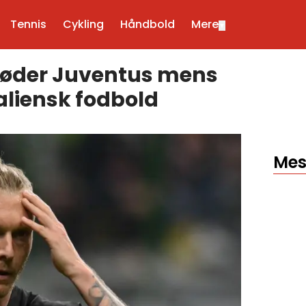
Tennis
Cykling
Håndbold
Mere
▼
møder Juventus mens
taliensk fodbold
Mes