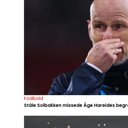
Fodbold
Ståle Solbakken missede Åge Hareides begrav