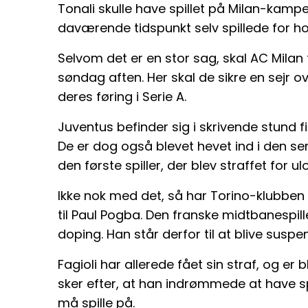
Tonali skulle have spillet på Milan-kampe
daværende tidspunkt selv spillede for ho
Selvom det er en stor sag, skal AC Mila
søndag aften. Her skal de sikre en sejr o
deres føring i Serie A.
Juventus befinder sig i skrivende stund f
De er dog også blevet hevet ind i den se
den første spiller, der blev straffet for ulov
Ikke nok med det, så har Torino-klubb
til Paul Pogba. Den franske midtbanespille
doping. Han står derfor til at blive suspen
Fagioli har allerede fået sin straf, og er
sker efter, at han indrømmede at have s
må spille på.