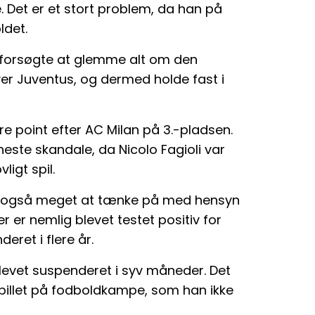
. Det er et stort problem, da han på
ldet.
n forsøgte at glemme alt om den
ver Juventus, og dermed holde fast i
ire point efter AC Milan på 3.-pladsen.
neste skandale, da Nicolo Fagioli var
ligt spil.
en også meget at tænke på med hensyn
r er nemlig blevet testet positiv for
deret i flere år.
 blevet suspenderet i syv måneder. Det
pillet på fodboldkampe, som han ikke