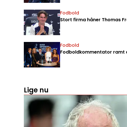
Fodbold
Stort firma håner Thomas Fran
Fodbold
Fodboldkommentator ramt a
Lige nu