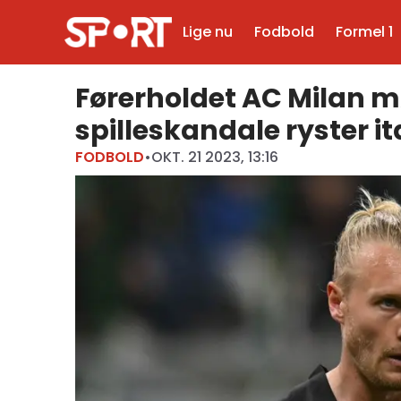
Lige nu
Fodbold
Formel 1
Førerholdet AC Milan 
spilleskandale ryster i
FODBOLD
•
OKT. 21 2023, 13:16