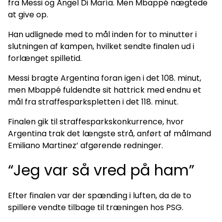
fra Messi og Ángel Di María. Men Mbappé nægtede
at give op.
Han udlignede med to mål inden for to minutter i
slutningen af kampen, hvilket sendte finalen ud i
forlænget spilletid.
Messi bragte Argentina foran igen i det 108. minut,
men Mbappé fuldendte sit hattrick med endnu et
mål fra straffesparkspletten i det 118. minut.
Finalen gik til straffesparkskonkurrence, hvor
Argentina trak det længste strå, anført af målmand
Emiliano Martinez’ afgørende redninger.
“Jeg var så vred på ham”
Efter finalen var der spænding i luften, da de to
spillere vendte tilbage til træningen hos PSG.