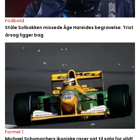
Fodbold
Ståle Solbakken missede Åge Hareides begravelse: Trist
årsag ligger bag
Formel 1
Michael Schumachers ikoniske racer sat til salg for vildt