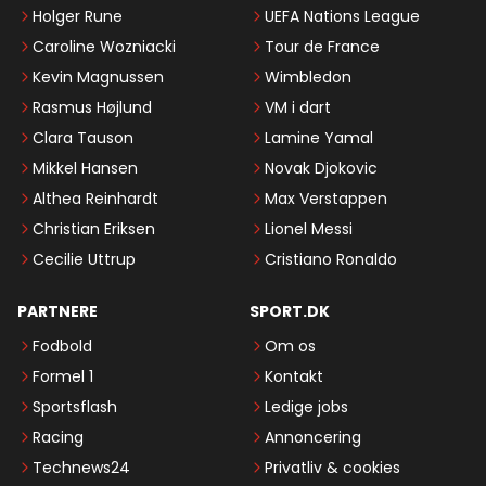
Holger Rune
UEFA Nations League
Caroline Wozniacki
Tour de France
Kevin Magnussen
Wimbledon
Rasmus Højlund
VM i dart
Clara Tauson
Lamine Yamal
Mikkel Hansen
Novak Djokovic
Althea Reinhardt
Max Verstappen
Christian Eriksen
Lionel Messi
Cecilie Uttrup
Cristiano Ronaldo
PARTNERE
SPORT.DK
Fodbold
Om os
Formel 1
Kontakt
Sportsflash
Ledige jobs
Racing
Annoncering
Technews24
Privatliv & cookies