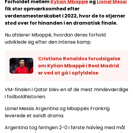
Forholdet mellem
Kylian Mbappé
og
Lionel Messi
fik stor opmærksomhed efter
verdensmesterskabet i 2022, hvor de to stjerner
stod over for hinanden i en dramatisk finale.
Nu afslører Mbappé, hvordan deres forhold
udviklede sig efter den intense kamp.
Cristiano Ronaldos forudsigelse
om Kylian Mbappé i Real Madrid
er ved at gå i opfyldelse
VM-finalen i Qatar blev en af de mest mindeværdige
i fodboldhistorien.
Lionel Messis Argentina og Mbappés Frankrig
leverede et sandt drama.
Argentina tog føringen 2-0 i første halvleg med mål