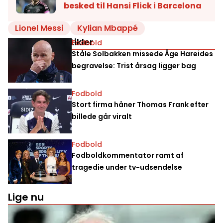
besked til Hansi Flick i Barcelona
Lionel Messi
Kylian Mbappé
Relaterede artikler
Fodbold
Ståle Solbakken missede Åge Hareides
begravelse: Trist årsag ligger bag
Fodbold
Stort firma håner Thomas Frank efter
billede går viralt
Fodbold
Fodboldkommentator ramt af
tragedie under tv-udsendelse
Lige nu