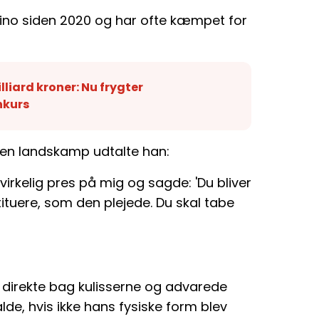
rino siden 2020 og har ofte kæmpet for
lliard kroner: Nu frygter
nkurs
 en landskamp udtalte han:
irkelig pres på mig og sagde: 'Du bliver
tituere, som den plejede. Du skal tabe
t direkte bag kulisserne og advarede
lde, hvis ikke hans fysiske form blev