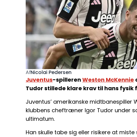
Nicolai Pedersen
Af
Juventus
-spilleren
Weston McKennie
a
Tudor stillede klare krav til hans fysi
Juventus’ amerikanske midtbanespiller 
klubbens cheftræner Igor Tudor under so
ultimatum.
Han skulle tabe sig eller risikere at miste 