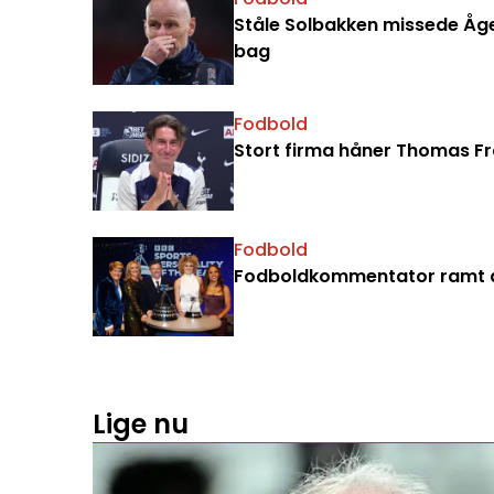
Ståle Solbakken missede Åge 
bag
Fodbold
Stort firma håner Thomas Fran
Fodbold
Fodboldkommentator ramt a
Lige nu