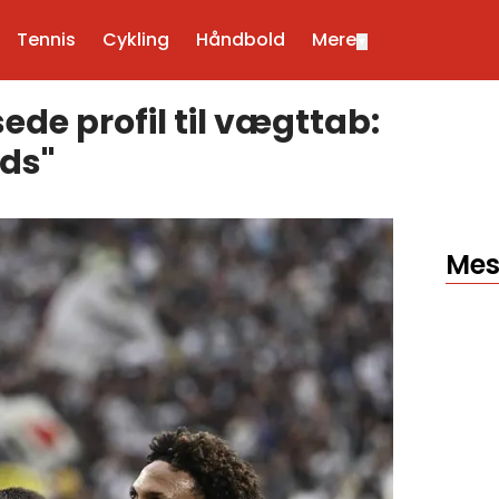
Tennis
Cykling
Håndbold
Mere
▼
de profil til vægttab:
ads"
Mes