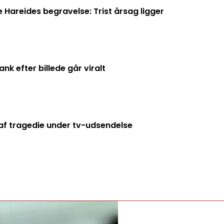
Hareides begravelse: Trist årsag ligger
k efter billede går viralt
f tragedie under tv-udsendelse