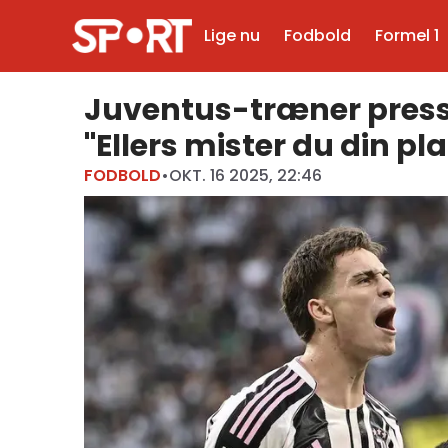
Lige nu
Fodbold
Formel 1
Juventus-træner presse
"Ellers mister du din pl
FODBOLD
•
OKT. 16 2025, 22:46