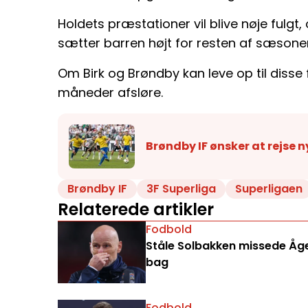
Holdets præstationer vil blive nøje fulgt
sætter barren højt for resten af sæsone
Om Birk og Brøndby kan leve op til disse
måneder afsløre.
Brøndby IF ønsker at rejse n
Brøndby IF
3F Superliga
Superligaen
Relaterede artikler
Fodbold
Ståle Solbakken missede Åge 
bag
Fodbold