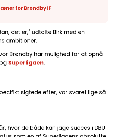
træner for Brøndby IF
dan, det er," udtalte Birk med en
ns ambitioner.
vor Brøndby har mulighed for at opnå
 og
Superligaen
.
pecifikt sigtede efter, var svaret lige så
r, hvor de både kan jage succes i DBU
tatus som en af Superligaens absolutte