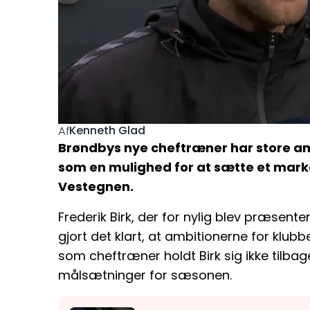
Kenneth Glad
Af
Brøndbys nye cheftræner har store amb
som en mulighed for at sætte et markan
Vestegnen.
Frederik Birk, der for nylig blev præsen
gjort det klart, at ambitionerne for klub
som cheftræner holdt Birk sig ikke tilba
målsætninger for sæsonen.