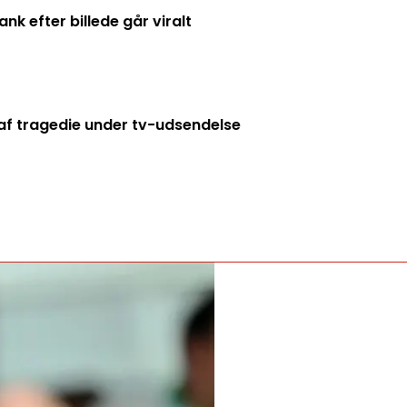
k efter billede går viralt
f tragedie under tv-udsendelse