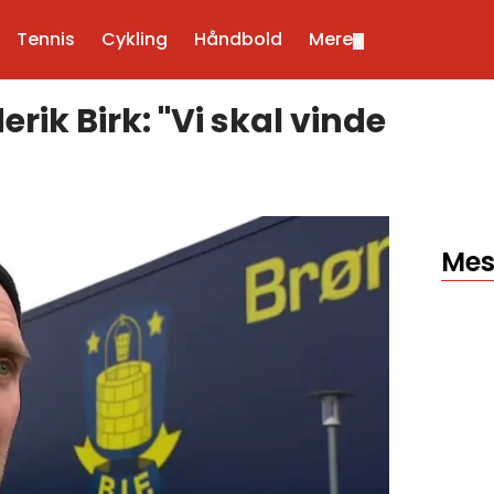
Tennis
Cykling
Håndbold
Mere
▼
rik Birk: "Vi skal vinde
Mes