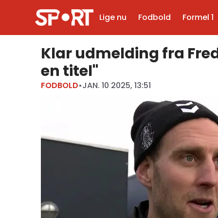
Lige nu
Fodbold
Formel 1
Klar udmelding fra Frede
en titel"
FODBOLD
•
JAN. 10 2025, 13:51