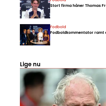
Stort firma håner Thomas Fran
Fodbold
Fodboldkommentator ramt a
Lige nu