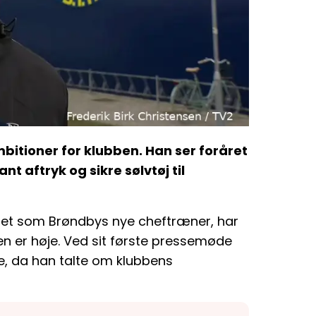
itioner for klubben. Han ser foråret
t aftryk og sikre sølvtøj til
teret som Brøndbys nye cheftræner, har
ben er høje. Ved sit første pressemøde
ge, da han talte om klubbens