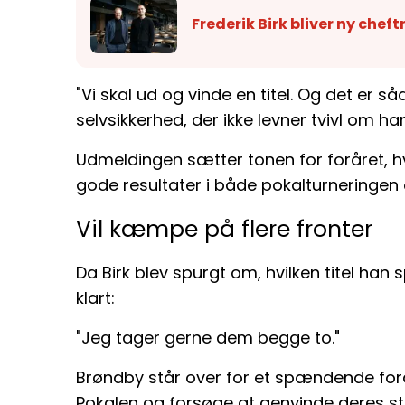
Frederik Birk bliver ny chef
"Vi skal ud og vinde en titel. Og det er så
selvsikkerhed, der ikke levner tvivl om ha
Udmeldingen sætter tonen for foråret, h
gode resultater i både pokalturneringen
Vil kæmpe på flere fronter
Da Birk blev spurgt om, hvilken titel han s
klart:
"Jeg tager gerne dem begge to."
Brøndby står over for et spændende forå
Pokalen og forsøge at genvinde deres s