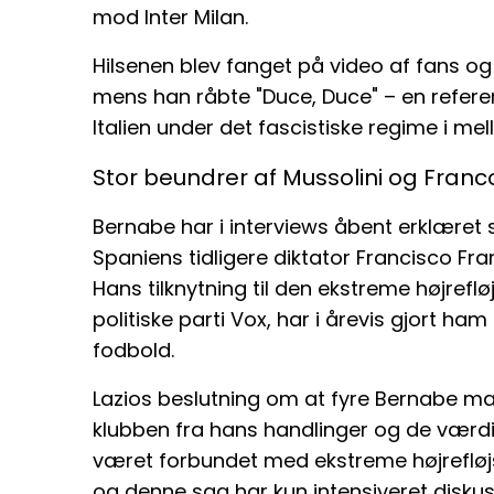
mod Inter Milan.
Hilsenen blev fanget på video af fans og
mens han råbte "Duce, Duce" – en referen
Italien under det fascistiske regime i me
Stor beundrer af Mussolini og Franc
Bernabe har i interviews åbent erklæret 
Spaniens tidligere diktator Francisco Franco
Hans tilknytning til den ekstreme højrefløj
politiske parti Vox, har i årevis gjort ham t
fodbold.
Lazios beslutning om at fyre Bernabe ma
klubben fra hans handlinger og de værdi
været forbundet med ekstreme højrefløj
og denne sag har kun intensiveret diskus