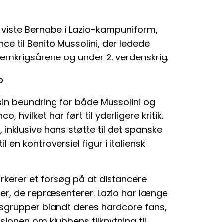
 viste Bernabe i Lazio-kampuniform,
ce til Benito Mussolini, der ledede
llemkrigsårene og under 2. verdenskrig.
o
sin beundring for både Mussolini og
, hvilket har ført til yderligere kritik.
, inklusive hans støtte til det spanske
il en kontroversiel figur i italiensk
rkerer et forsøg på at distancere
er, de repræsenterer. Lazio har længe
sgrupper blandt deres hardcore fans,
sionen om klubbens tilknytning til