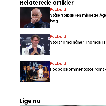
Relaterede artikler
Fodbold
Ståle Solbakken missede Åge 
bag
Fodbold
Stort firma håner Thomas Fran
Fodbold
Fodboldkommentator ramt a
Lige nu