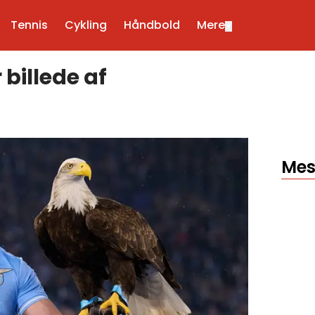
Tennis
Cykling
Håndbold
Mere
▼
 billede af
Mes