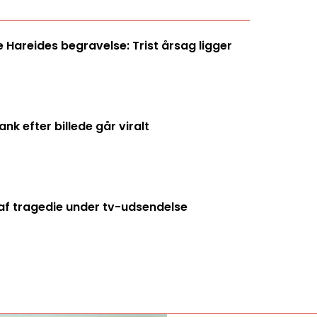
Hareides begravelse: Trist årsag ligger
k efter billede går viralt
f tragedie under tv-udsendelse