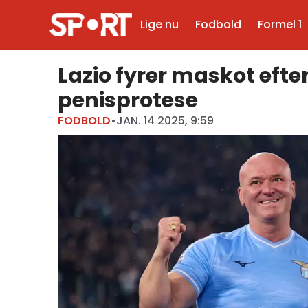
Lige nu
Fodbold
Formel 1
Lazio fyrer maskot efter
penisprotese
FODBOLD
•
JAN. 14 2025, 9:59