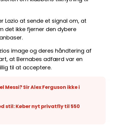
 Lazio at sende et signal om, at
m det ikke fjerner den dybere
fanbaser.
ios image og deres håndtering af
klart, at Bernabes adfærd var en
ig til at acceptere.
l Messi? Sir Alex Ferguson ikke i
stil: Køber nyt privatfly til 550