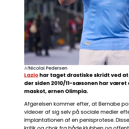
Nicolai Pedersen
Af
Lazio
har taget drastiske skridt ved a
der siden 2010/11-sæsonen har været a
maskot, ørnen Olimpia.
Afgørelsen kommer efter, at Bernabe pos
videoer af sig selv på sociale medier eft
implantationen af en penisprotese. Disse 
kritik og chok fra både klubben og offent