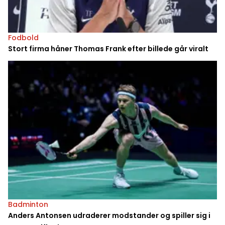
Fodbold
Stort firma håner Thomas Frank efter billede går viralt
Badminton
Anders Antonsen udraderer modstander og spiller sig i