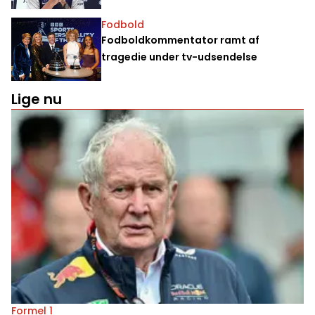
Fodbold
Fodboldkommentator ramt af
tragedie under tv-udsendelse
Lige nu
Formel 1