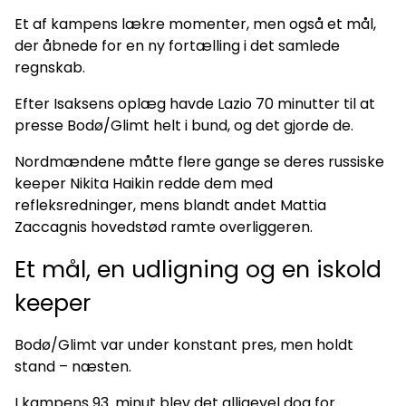
Et af kampens lækre momenter, men også et mål,
der åbnede for en ny fortælling i det samlede
regnskab.
Efter Isaksens oplæg havde Lazio 70 minutter til at
presse Bodø/Glimt helt i bund, og det gjorde de.
Nordmændene måtte flere gange se deres russiske
keeper Nikita Haikin redde dem med
refleksredninger, mens blandt andet Mattia
Zaccagnis hovedstød ramte overliggeren.
Et mål, en udligning og en iskold
keeper
Bodø/Glimt var under konstant pres, men holdt
stand – næsten.
I kampens 93. minut blev det alligevel dog for