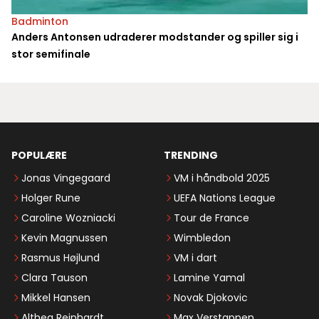
Badminton
Anders Antonsen udraderer modstander og spiller sig i
stor semifinale
POPULÆRE
TRENDING
Jonas Vingegaard
VM i håndbold 2025
Holger Rune
UEFA Nations League
Caroline Wozniacki
Tour de France
Kevin Magnussen
Wimbledon
Rasmus Højlund
VM i dart
Clara Tauson
Lamine Yamal
Mikkel Hansen
Novak Djokovic
Althea Reinhardt
Max Verstappen