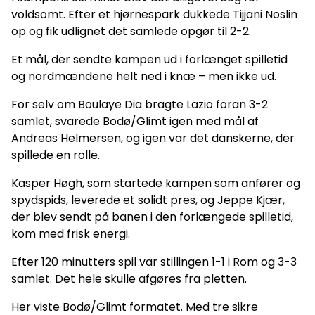
voldsomt. Efter et hjørnespark dukkede Tijjani Noslin
op og fik udlignet det samlede opgør til 2-2.
Et mål, der sendte kampen ud i forlænget spilletid
og nordmændene helt ned i knæ – men ikke ud.
For selv om Boulaye Dia bragte Lazio foran 3-2
samlet, svarede Bodø/Glimt igen med mål af
Andreas Helmersen, og igen var det danskerne, der
spillede en rolle.
Kasper Høgh, som startede kampen som anfører og
spydspids, leverede et solidt pres, og Jeppe Kjær,
der blev sendt på banen i den forlængede spilletid,
kom med frisk energi.
Efter 120 minutters spil var stillingen 1-1 i Rom og 3-3
samlet. Det hele skulle afgøres fra pletten.
Her viste Bodø/Glimt formatet. Med tre sikre