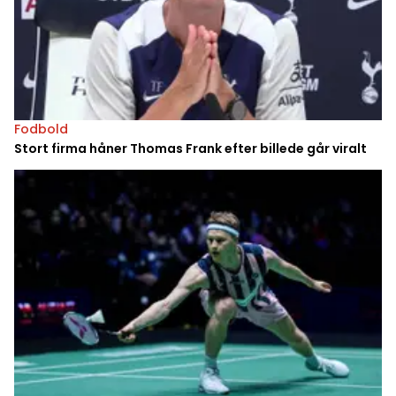
Fodbold
Stort firma håner Thomas Frank efter billede går viralt