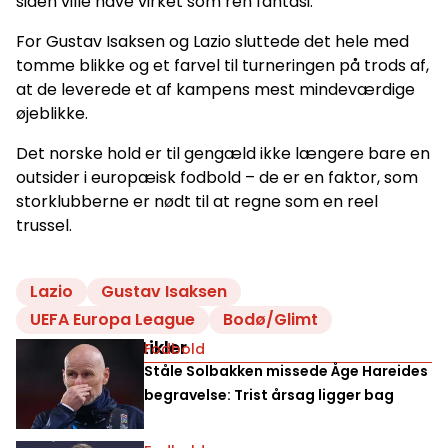
siden ville have virket som ren fantasi.
For Gustav Isaksen og Lazio sluttede det hele med
tomme blikke og et farvel til turneringen på trods af,
at de leverede et af kampens mest mindeværdige
øjeblikke.
Det norske hold er til gengæld ikke længere bare en
outsider i europæisk fodbold – de er en faktor, som
storklubberne er nødt til at regne som en reel
trussel.
Lazio
Gustav Isaksen
UEFA Europa League
Bodø/Glimt
Relaterede artikler
Fodbold
Ståle Solbakken missede Åge Hareides
begravelse: Trist årsag ligger bag