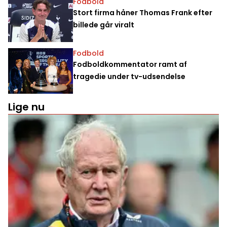
Fodbold
Stort firma håner Thomas Frank efter
billede går viralt
Fodbold
Fodboldkommentator ramt af
tragedie under tv-udsendelse
Lige nu