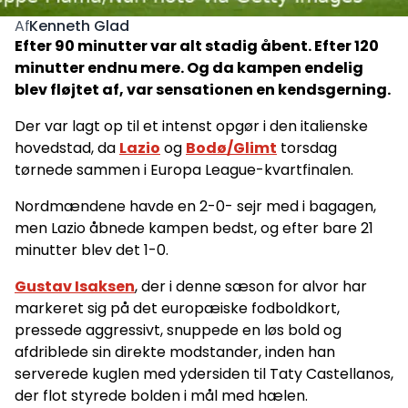
Kenneth Glad
Af
Efter 90 minutter var alt stadig åbent. Efter 120
minutter endnu mere. Og da kampen endelig
blev fløjtet af, var sensationen en kendsgerning.
Der var lagt op til et intenst opgør i den italienske
hovedstad, da
Lazio
og
Bodø/Glimt
torsdag
tørnede sammen i Europa League-kvartfinalen.
Nordmændene havde en 2-0- sejr med i bagagen,
men Lazio åbnede kampen bedst, og efter bare 21
minutter blev det 1-0.
Gustav Isaksen
, der i denne sæson for alvor har
markeret sig på det europæiske fodboldkort,
pressede aggressivt, snuppede en løs bold og
afdriblede sin direkte modstander, inden han
serverede kuglen med ydersiden til Taty Castellanos,
der flot styrede bolden i mål med hælen.