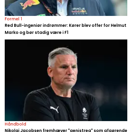
Formel 1
Red Bull-ingeniør indrømmer: Kører blev offer for Helmut
Marko og bør stadig være i F1
Håndbold
Nikolaj Jacobsen fremhæver "genistreg" som afgørende