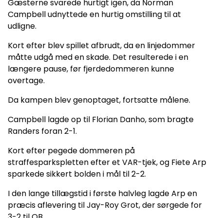
Gæsterne svarede hurtigt igen, da Norman
Campbell udnyttede en hurtig omstilling til at
udligne.
Kort efter blev spillet afbrudt, da en linjedommer
måtte udgå med en skade. Det resulterede i en
længere pause, før fjerdedommeren kunne
overtage.
Da kampen blev genoptaget, fortsatte målene.
Campbell lagde op til Florian Danho, som bragte
Randers foran 2-1.
Kort efter pegede dommeren på
straffesparkspletten efter et VAR-tjek, og Fiete Arp
sparkede sikkert bolden i mål til 2-2.
I den lange tillægstid i første halvleg lagde Arp en
præcis aflevering til Jay-Roy Grot, der sørgede for
3-2 til OB.