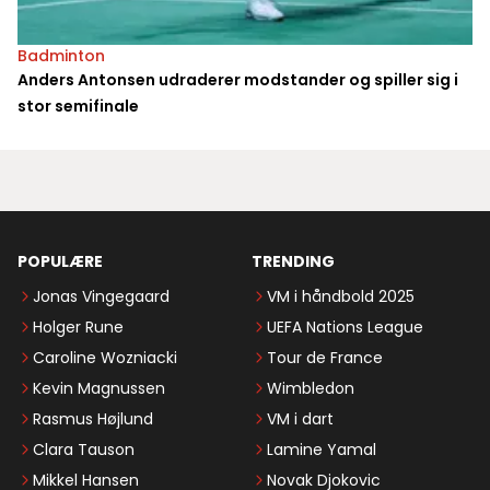
Badminton
Anders Antonsen udraderer modstander og spiller sig i
stor semifinale
POPULÆRE
TRENDING
Jonas Vingegaard
VM i håndbold 2025
Holger Rune
UEFA Nations League
Caroline Wozniacki
Tour de France
Kevin Magnussen
Wimbledon
Rasmus Højlund
VM i dart
Clara Tauson
Lamine Yamal
Mikkel Hansen
Novak Djokovic