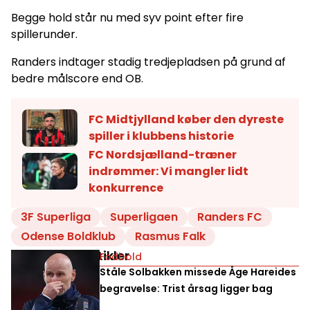
Begge hold står nu med syv point efter fire
spillerunder.
Randers indtager stadig tredjepladsen på grund af
bedre målscore end OB.
FC Midtjylland køber den dyreste
spiller i klubbens historie
FC Nordsjælland-træner
indrømmer: Vi mangler lidt
konkurrence
3F Superliga
Superligaen
Randers FC
Odense Boldklub
Rasmus Falk
Relaterede artikler
Fodbold
Ståle Solbakken missede Åge Hareides
begravelse: Trist årsag ligger bag