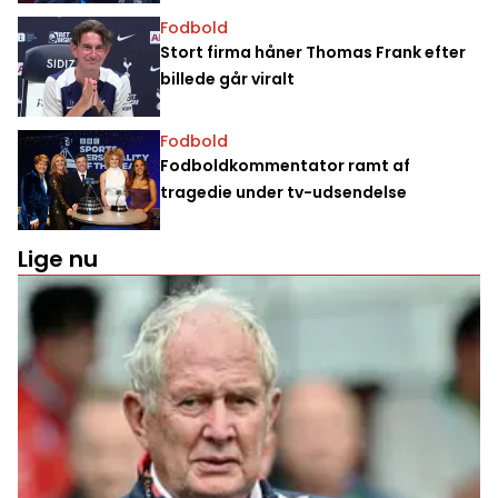
Fodbold
Stort firma håner Thomas Frank efter
billede går viralt
Fodbold
Fodboldkommentator ramt af
tragedie under tv-udsendelse
Lige nu