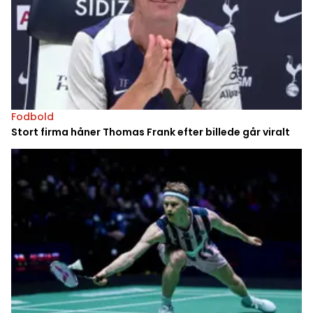
Fodbold
Stort firma håner Thomas Frank efter billede går viralt