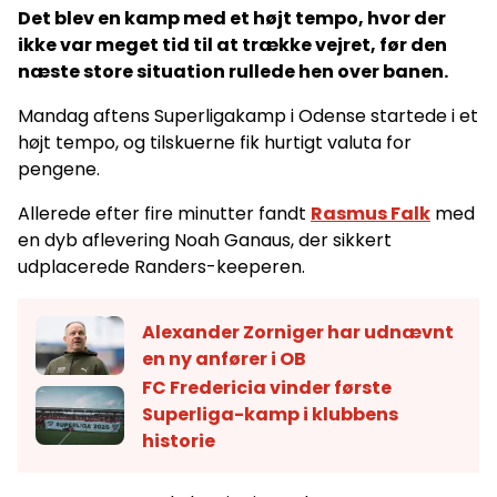
Det blev en kamp med et højt tempo, hvor der
ikke var meget tid til at trække vejret, før den
næste store situation rullede hen over banen.
Mandag aftens Superligakamp i Odense startede i et
højt tempo, og tilskuerne fik hurtigt valuta for
pengene.
Allerede efter fire minutter fandt
Rasmus Falk
med
en dyb aflevering Noah Ganaus, der sikkert
udplacerede Randers-keeperen.
Alexander Zorniger har udnævnt
en ny anfører i OB
FC Fredericia vinder første
Superliga-kamp i klubbens
historie