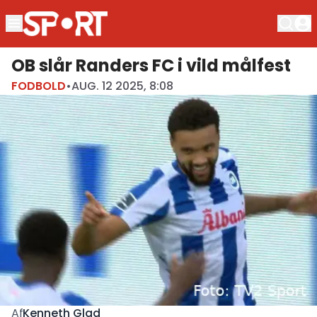
OB slår Randers FC i vild målfest
FODBOLD
•
AUG. 12 2025, 8:08
Kenneth Glad
Af