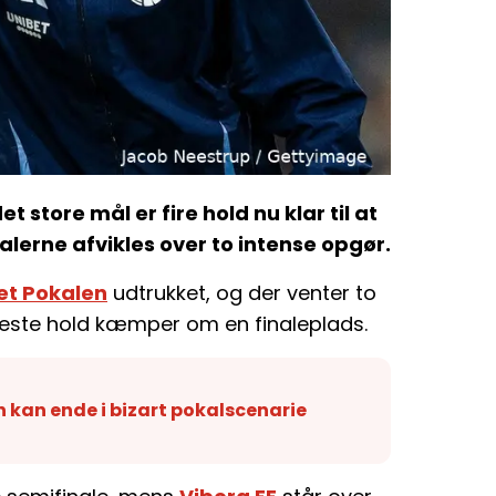
store mål er fire hold nu klar til at
erne afvikles over to intense opgør.
t Pokalen
udtrukket, og der venter to
rkeste hold kæmper om en finaleplads.
 kan ende i bizart pokalscenarie