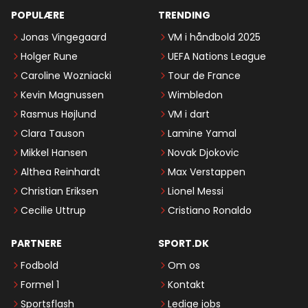
POPULÆRE
TRENDING
Jonas Vingegaard
VM i håndbold 2025
Holger Rune
UEFA Nations League
Caroline Wozniacki
Tour de France
Kevin Magnussen
Wimbledon
Rasmus Højlund
VM i dart
Clara Tauson
Lamine Yamal
Mikkel Hansen
Novak Djokovic
Althea Reinhardt
Max Verstappen
Christian Eriksen
Lionel Messi
Cecilie Uttrup
Cristiano Ronaldo
PARTNERE
SPORT.DK
Fodbold
Om os
Formel 1
Kontakt
Sportsflash
Ledige jobs