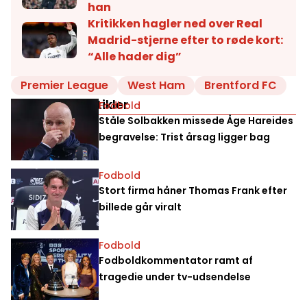
han
Kritikken hagler ned over Real
Madrid-stjerne efter to røde kort:
“Alle hader dig”
Premier League
West Ham
Brentford FC
Relaterede artikler
Fodbold
Ståle Solbakken missede Åge Hareides
begravelse: Trist årsag ligger bag
Fodbold
Stort firma håner Thomas Frank efter
billede går viralt
Fodbold
Fodboldkommentator ramt af
tragedie under tv-udsendelse