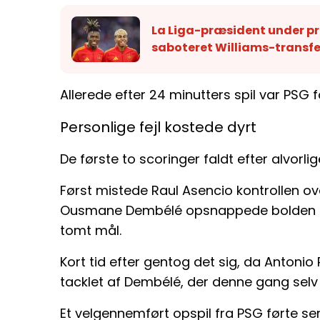
La Liga-præsident under pr
saboteret Williams-transfe
Allerede efter 24 minutters spil var PSG 
Personlige fejl kostede dyrt
De første to scoringer faldt efter alvorlig
Først mistede Raul Asencio kontrollen ove
Ousmane Dembélé opsnappede bolden og 
tomt mål.
Kort tid efter gentog det sig, da Anton
tacklet af Dembélé, der denne gang selv a
Et velgennemført opspil fra PSG førte sen