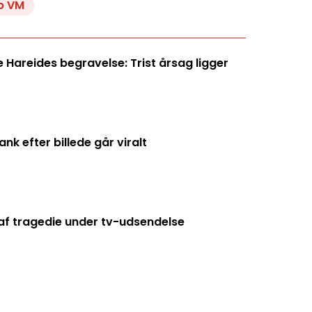
b VM
Hareides begravelse: Trist årsag ligger
k efter billede går viralt
f tragedie under tv-udsendelse