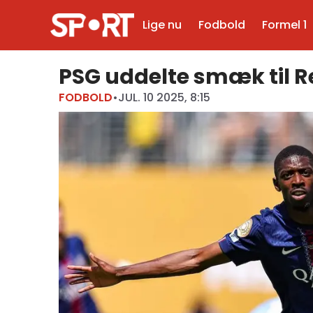
Lige nu
Fodbold
Formel 1
PSG uddelte smæk til R
FODBOLD
•
JUL. 10 2025, 8:15