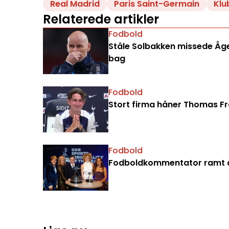
Real Madrid
Paris Saint-Germain
Klu
Relaterede artikler
Fodbold
Ståle Solbakken missede Åge 
bag
Fodbold
Stort firma håner Thomas Fran
Fodbold
Fodboldkommentator ramt a