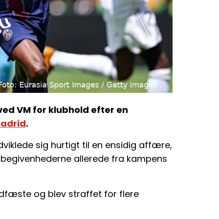
n ved VM for klubhold efter en
Madrid
.
iklede sig hurtigt til en ensidig affære,
 begivenhederne allerede fra kampens
fæste og blev straffet for flere