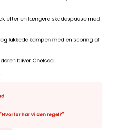
ck efter en længere skadespause med
ne og lukkede kampen med en scoring af
nderen bliver Chelsea.
.
nd
Hvorfor har vi den regel?"