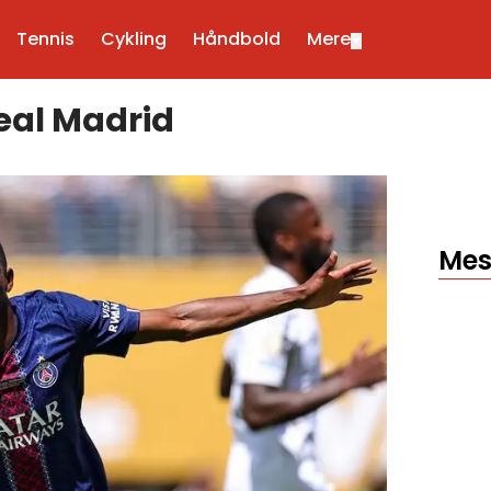
Tennis
Cykling
Håndbold
Mere
▼
eal Madrid
Mes