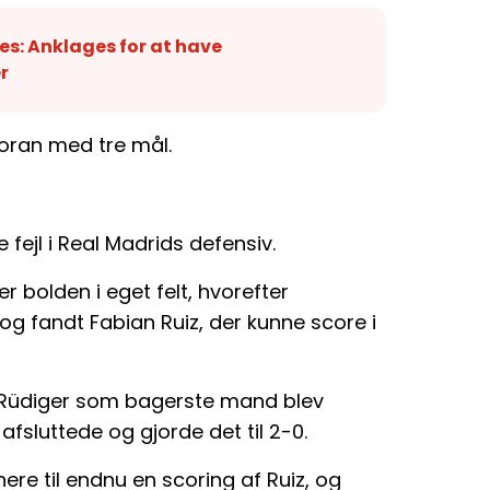
es: Anklages for at have
r
foran med tre mål.
e fejl i Real Madrids defensiv.
r bolden i eget felt, hvorefter
fandt Fabian Ruiz, der kunne score i
io Rüdiger som bagerste mand blev
fsluttede og gjorde det til 2-0.
ere til endnu en scoring af Ruiz, og