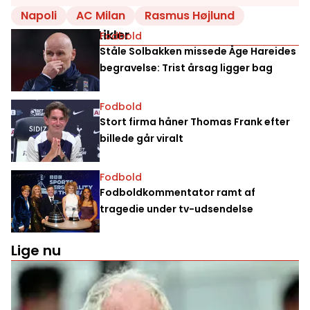
Napoli
AC Milan
Rasmus Højlund
Relaterede artikler
Fodbold
Ståle Solbakken missede Åge Hareides
begravelse: Trist årsag ligger bag
Fodbold
Stort firma håner Thomas Frank efter
billede går viralt
Fodbold
Fodboldkommentator ramt af
tragedie under tv-udsendelse
Lige nu