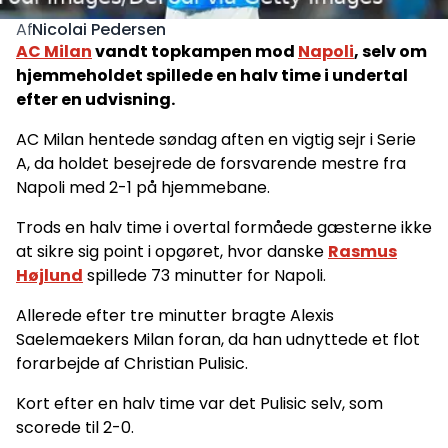
Nicolai Pedersen
Af
AC Milan
vandt topkampen mod
Napoli
, selv om
hjemmeholdet spillede en halv time i undertal
efter en udvisning.
AC Milan hentede søndag aften en vigtig sejr i Serie
A, da holdet besejrede de forsvarende mestre fra
Napoli med 2-1 på hjemmebane.
Trods en halv time i overtal formåede gæsterne ikke
at sikre sig point i opgøret, hvor danske
Rasmus
Højlund
spillede 73 minutter for Napoli.
Allerede efter tre minutter bragte Alexis
Saelemaekers Milan foran, da han udnyttede et flot
forarbejde af Christian Pulisic.
Kort efter en halv time var det Pulisic selv, som
scorede til 2-0.