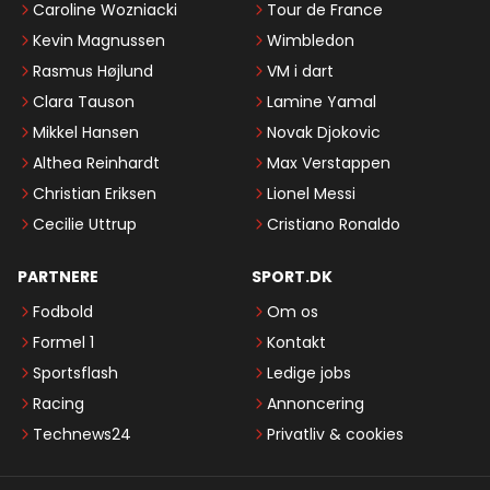
Caroline Wozniacki
Tour de France
Kevin Magnussen
Wimbledon
Rasmus Højlund
VM i dart
Clara Tauson
Lamine Yamal
Mikkel Hansen
Novak Djokovic
Althea Reinhardt
Max Verstappen
Christian Eriksen
Lionel Messi
Cecilie Uttrup
Cristiano Ronaldo
PARTNERE
SPORT.DK
Fodbold
Om os
Formel 1
Kontakt
Sportsflash
Ledige jobs
Racing
Annoncering
Technews24
Privatliv & cookies