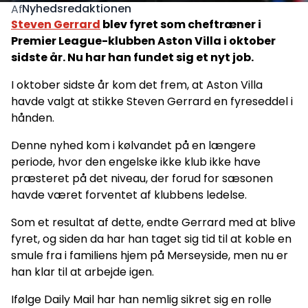
Nyhedsredaktionen
Af
Steven Gerrard
blev fyret som cheftræner i
Premier League-klubben Aston Villa i oktober
sidste år. Nu har han fundet sig et nyt job.
I oktober sidste år kom det frem, at Aston Villa
havde valgt at stikke Steven Gerrard en fyreseddel i
hånden.
Denne nyhed kom i kølvandet på en længere
periode, hvor den engelske ikke klub ikke have
præsteret på det niveau, der forud for sæsonen
havde været forventet af klubbens ledelse.
Som et resultat af dette, endte Gerrard med at blive
fyret, og siden da har han taget sig tid til at koble en
smule fra i familiens hjem på Merseyside, men nu er
han klar til at arbejde igen.
Ifølge Daily Mail har han nemlig sikret sig en rolle