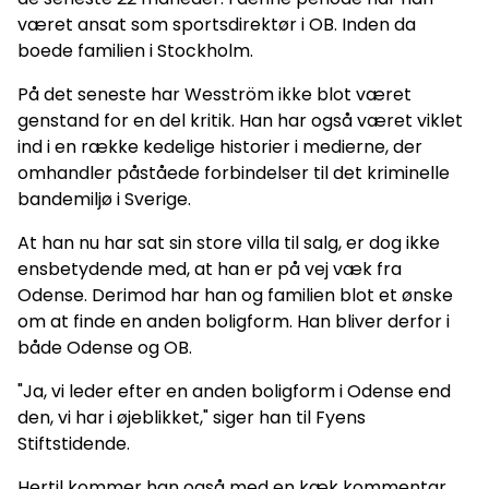
været ansat som sportsdirektør i OB. Inden da
boede familien i Stockholm.
På det seneste har Wesström ikke blot været
genstand for en del kritik. Han har også været viklet
ind i en række kedelige historier i medierne, der
omhandler påståede forbindelser til det kriminelle
bandemiljø i Sverige.
At han nu har sat sin store villa til salg, er dog ikke
ensbetydende med, at han er på vej væk fra
Odense. Derimod har han og familien blot et ønske
om at finde en anden boligform. Han bliver derfor i
både Odense og OB.
"Ja, vi leder efter en anden boligform i Odense end
den, vi har i øjeblikket," siger han til Fyens
Stiftstidende.
Hertil kommer han også med en kæk kommentar.