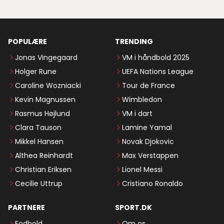
POPULÆRE
TRENDING
Jonas Vingegaard
VM i håndbold 2025
Holger Rune
UEFA Nations League
Caroline Wozniacki
Tour de France
Kevin Magnussen
Wimbledon
Rasmus Højlund
VM i dart
Clara Tauson
Lamine Yamal
Mikkel Hansen
Novak Djokovic
Althea Reinhardt
Max Verstappen
Christian Eriksen
Lionel Messi
Cecilie Uttrup
Cristiano Ronaldo
PARTNERE
SPORT.DK
Fodbold
Om os