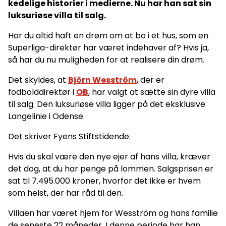
kedelige historier i medierne. Nu har han sat sin
luksuriøse villa til salg.
Har du altid haft en drøm om at bo i et hus, som en
Superliga-direktør har været indehaver af? Hvis ja,
så har du nu muligheden for at realisere din drøm.
Det skyldes, at
Björn Wesström
, der er
fodbolddirektør i
OB
, har valgt at sætte sin dyre villa
til salg. Den luksuriøse villa ligger på det eksklusive
Langelinie i Odense.
Det skriver Fyens Stiftstidende.
Hvis du skal være den nye ejer af hans villa, kræver
det dog, at du har penge på lommen. Salgsprisen er
sat til 7.495.000 kroner, hvorfor det ikke er hvem
som helst, der har råd til den.
Villaen har været hjem for Wesström og hans familie
de seneste 22 måneder. I denne periode har han