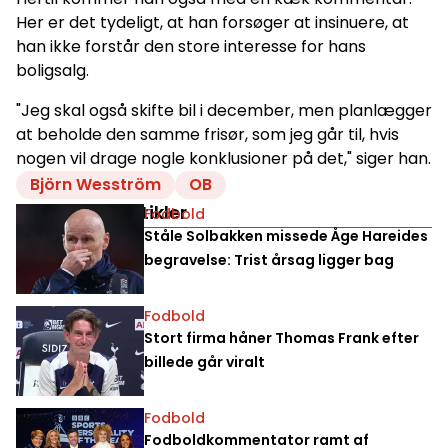
Her er det tydeligt, at han forsøger at insinuere, at
han ikke forstår den store interesse for hans
boligsalg.
"Jeg skal også skifte bil i december, men planlægger
at beholde den samme frisør, som jeg går til, hvis
nogen vil drage nogle konklusioner på det," siger han.
Björn Wesström
OB
Relaterede artikler
Fodbold
Ståle Solbakken missede Åge Hareides
begravelse: Trist årsag ligger bag
Fodbold
Stort firma håner Thomas Frank efter
billede går viralt
Fodbold
Fodboldkommentator ramt af