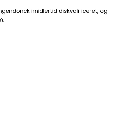
ngendonck imidlertid diskvalificeret, og
m.