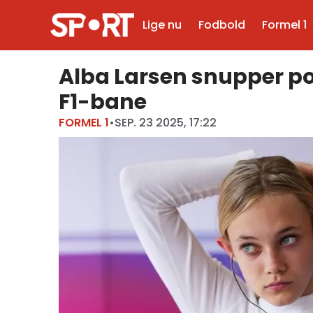
Lige nu
Fodbold
Formel 1
Alba Larsen snupper po
F1-bane
FORMEL 1
•
SEP. 23 2025, 17:22