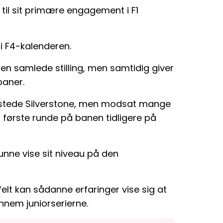
til sit primære engagement i F1
 i F4-kalenderen.
den samlede stilling, men samtidig giver
baner.
gæstede Silverstone, men modsat mange
n første runde på banen tidligere på
kunne vise sit niveau på den
 felt kan sådanne erfaringer vise sig at
nnem juniorserierne.