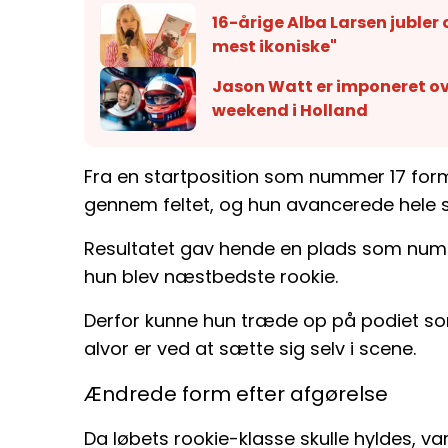
16-årige Alba Larsen jubler 
mest ikoniske"
Jason Watt er imponeret ove
weekend i Holland
Fra en startposition som nummer 17 for
gennem feltet, og hun avancerede hele s
Resultatet gav hende en plads som numme
hun blev næstbedste rookie.
Derfor kunne hun træde op på podiet som 
alvor er ved at sætte sig selv i scene.
Ændrede form efter afgørelse
Da løbets rookie-klasse skulle hyldes, v