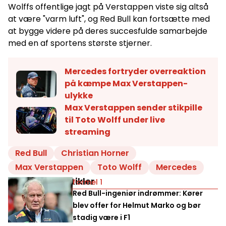
Wolffs offentlige jagt på Verstappen viste sig altså
at være "varm luft", og Red Bull kan fortsætte med
at bygge videre på deres succesfulde samarbejde
med en af sportens største stjerner.
Mercedes fortryder overreaktion
på kæmpe Max Verstappen-
ulykke
Max Verstappen sender stikpille
til Toto Wolff under live
streaming
Red Bull
Christian Horner
Max Verstappen
Toto Wolff
Mercedes
Relaterede artikler
Formel 1
Red Bull-ingeniør indrømmer: Kører
blev offer for Helmut Marko og bør
stadig være i F1