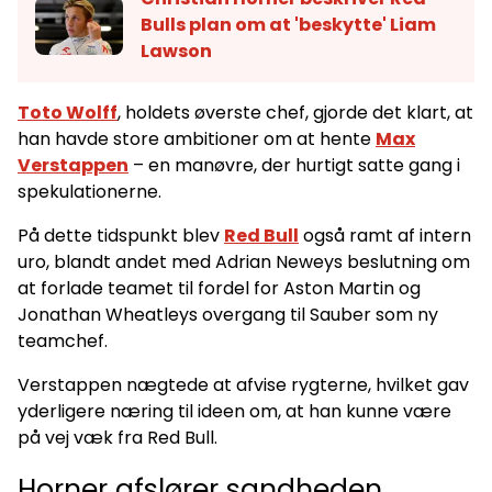
Bulls plan om at 'beskytte' Liam
Lawson
Toto Wolff
, holdets øverste chef, gjorde det klart, at
han havde store ambitioner om at hente
Max
Verstappen
– en manøvre, der hurtigt satte gang i
spekulationerne.
På dette tidspunkt blev
Red Bull
også ramt af intern
uro, blandt andet med Adrian Neweys beslutning om
at forlade teamet til fordel for Aston Martin og
Jonathan Wheatleys overgang til Sauber som ny
teamchef.
Verstappen nægtede at afvise rygterne, hvilket gav
yderligere næring til ideen om, at han kunne være
på vej væk fra Red Bull.
Horner afslører sandheden