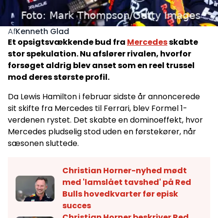
Kenneth Glad
Af
Et opsigtsvækkende bud fra
Mercedes
skabte
stor spekulation. Nu afslører rivalen, hvorfor
forsøget aldrig blev anset som en reel trussel
mod deres største profil.
Da Lewis Hamilton i februar sidste år annoncerede
sit skifte fra Mercedes til Ferrari, blev Formel 1-
verdenen rystet. Det skabte en dominoeffekt, hvor
Mercedes pludselig stod uden en førstekører, når
sæsonen sluttede.
Christian Horner-nyhed mødt
med 'lamslået tavshed' på Red
Bulls hovedkvarter før episk
succes
Christian Horner beskriver Red