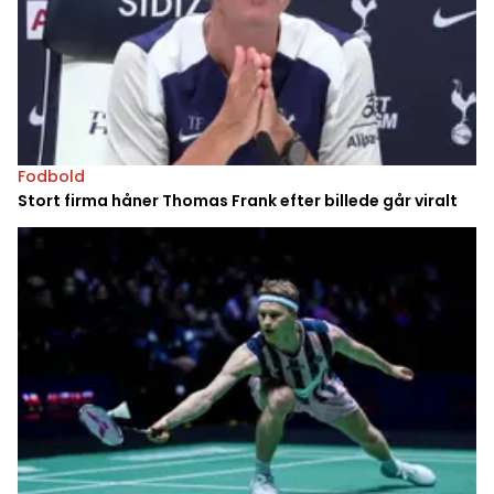
Fodbold
Stort firma håner Thomas Frank efter billede går viralt