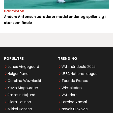
Badminton
Anders Antonsen udraderer modstander og spiller sig i
stor semifinale
POPULÆRE
TRENDING
Jonas Vingegaard
VM i håndbold 2025
Holger Rune
UEFA Nations League
Caroline Wozniacki
Tour de France
Kevin Magnussen
Wimbledon
Rasmus Højlund
VM i dart
Clara Tauson
Lamine Yamal
Mikkel Hansen
Novak Djokovic