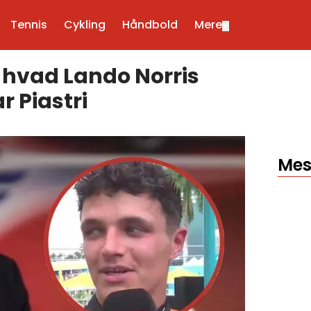
Tennis
Cykling
Håndbold
Mere
▼
, hvad Lando Norris
r Piastri
Mes