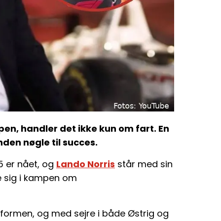
n, handler det ikke kun om fart. En
den nøgle til succes.
5 er nået, og
Lando Norris
står med sin
e sig i kampen om
 formen, og med sejre i både Østrig og