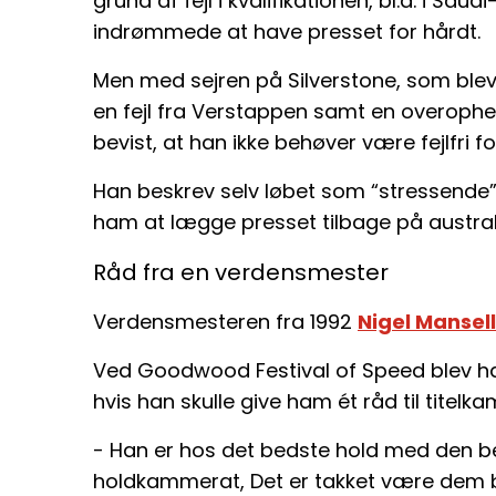
grund af fejl i kvalifikationen, bl.a. i S
indrømmede at have presset for hårdt.
Men med sejren på Silverstone, som blev 
en fejl fra Verstappen samt en overophed
bevist, at han ikke behøver være fejlfri f
Han beskrev selv løbet som “stressende”
ham at lægge presset tilbage på austral
Råd fra en verdensmester
Verdensmesteren fra 1992
Nigel Mansell
Ved Goodwood Festival of Speed blev han s
hvis han skulle give ham ét råd til titelk
- Han er hos det bedste hold med den be
holdkammerat, Det er takket være dem b