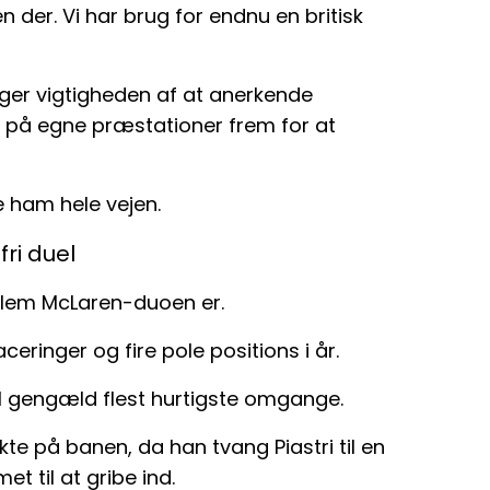
n der. Vi har brug for endnu en britisk
reger vigtigheden af at anerkende
es på egne præstationer frem for at
e ham hele vejen.
fri duel
llem McLaren-duoen er.
ceringer og fire pole positions i år.
til gengæld flest hurtigste omgange.
ekte på banen, da han tvang Piastri til en
t til at gribe ind.