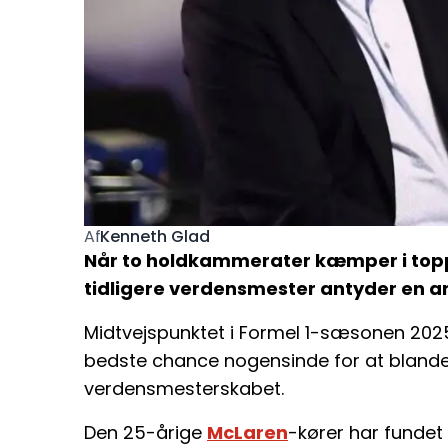
Kenneth Glad
Af
Når to holdkammerater kæmper i toppe
tidligere verdensmester antyder en an
Midtvejspunktet i Formel 1-sæsonen 202
bedste chance nogensinde for at bland
verdensmesterskabet.
Den 25-årige
McLaren
-kører har fundet