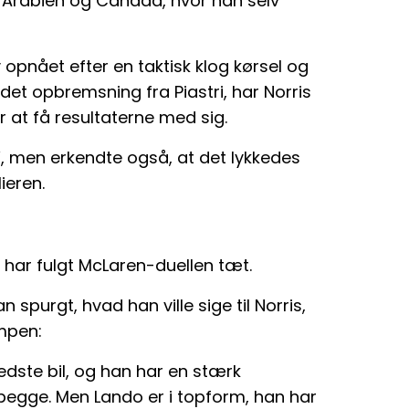
audi-Arabien og Canada, hvor han selv
opnået efter en taktisk klog kørsel og
et opbremsning fra Piastri, har Norris
or at få resultaterne med sig.
, men erkendte også, at det lykkedes
ieren.
har fulgt McLaren-duellen tæt.
purgt, hvad han ville sige til Norris,
ampen:
dste bil, og han har en stærk
egge. Men Lando er i topform, han har