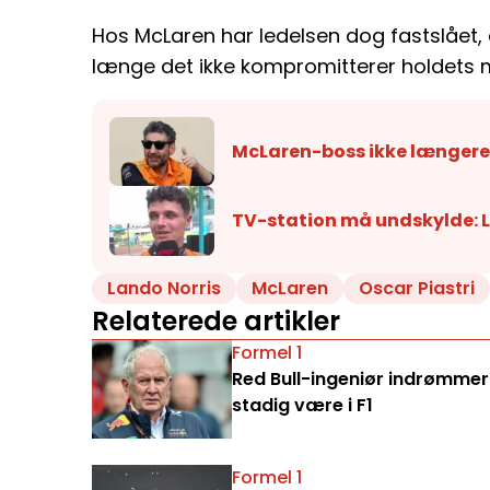
Hos McLaren har ledelsen dog fastslået, a
længe det ikke kompromitterer holdets m
McLaren-boss ikke længere
TV-station må undskylde: L
Lando Norris
McLaren
Oscar Piastri
Relaterede artikler
Formel 1
Red Bull-ingeniør indrømmer:
stadig være i F1
Formel 1