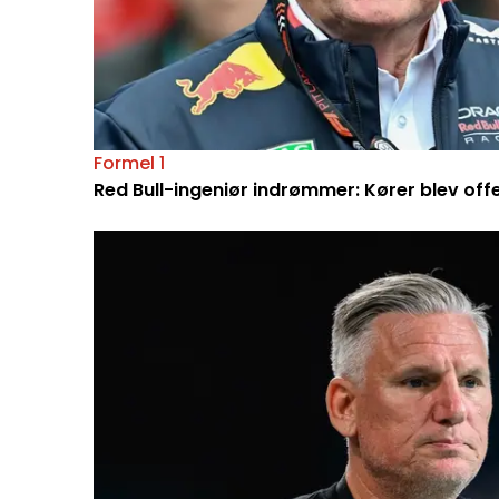
Formel 1
Red Bull-ingeniør indrømmer: Kører blev off