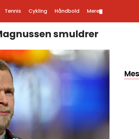
Tennis
Cykling
Håndbold
Mere
▼
n Magnussen smuldrer
Mes