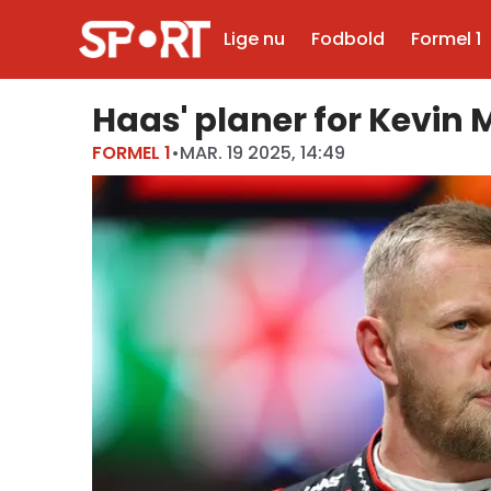
Lige nu
Fodbold
Formel 1
Haas' planer for Kevi
FORMEL 1
•
MAR. 19 2025, 14:49