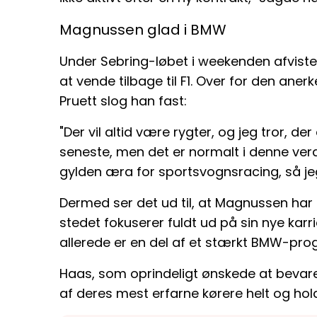
Magnussen glad i BMW
Under Sebring-løbet i weekenden afvis
at vende tilbage til F1. Over for den ane
Pruett slog han fast:
"Der vil altid være rygter, og jeg tror, d
seneste, men det er normalt i denne verd
gylden æra for sportsvognsracing, så jeg
Dermed ser det ud til, at Magnussen har l
stedet fokuserer fuldt ud på sin nye karr
allerede er en del af et stærkt BMW-pro
Haas, som oprindeligt ønskede at bevare h
af deres mest erfarne kørere helt og hol