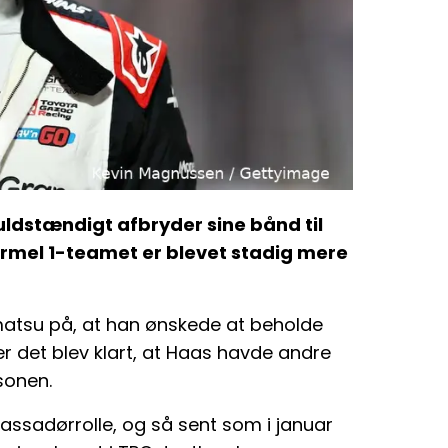
uldstændigt afbryder sine bånd til
Formel 1-teamet er blevet stadig mere
matsu på, at han ønskede at beholde
er det blev klart, at Haas havde andre
sonen.
assadørrolle, og så sent som i januar