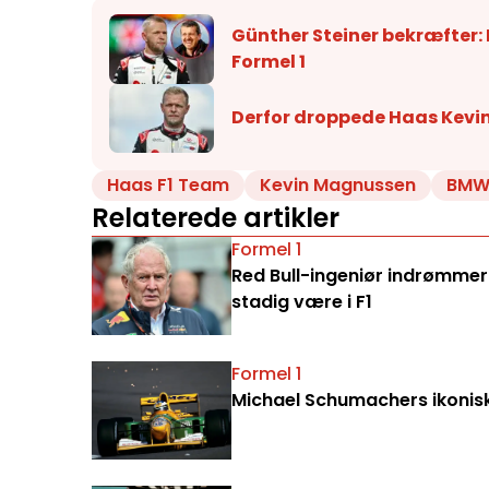
Günther Steiner bekræfter: 
Formel 1
Derfor droppede Haas Kev
Haas F1 Team
Kevin Magnussen
BM
Relaterede artikler
Formel 1
Red Bull-ingeniør indrømmer:
stadig være i F1
Formel 1
Michael Schumachers ikoniske 