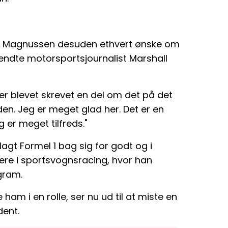
te Magnussen desuden ethvert ønske om
rkendte motorsportsjournalist Marshall
er er blevet skrevet en del om det på det
en. Jeg er meget glad her. Det er en
 er meget tilfreds."
agt Formel 1 bag sig for godt og i
iere i sportsvognsracing, hvor han
gram.
am i en rolle, ser nu ud til at miste en
dent.