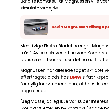
udtalte Komatsu, at Magnussen ville være
simulatorarbejde.
Kevin Magnussen tilbage på
Men ifølge Ekstra Bladet hænger Magnusse
tråd". Avisen skriver, at selvom Komats
danskeren i teamet, ser det nu ud til at e
Magnussen har allerede taget skridtet vid
eftertragtet plads hos
BMW
’s fabrikspr
for nylig indrømmede han, at hans interes
begrænset:
"Jeg vidste, at jeg ikke var super interess
ikke aktivt efter en ny kontrakt," sagde h