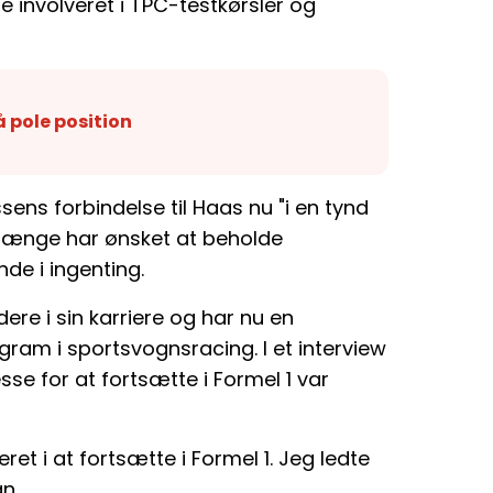
 involveret i TPC-testkørsler og
 pole position
ns forbindelse til Haas nu "i en tynd
u længe har ønsket at beholde
nde i ingenting.
ere i sin karriere og har nu en
ogram i sportsvognsracing. I et interview
se for at fortsætte i Formel 1 var
eret i at fortsætte i Formel 1. Jeg ledte
an.