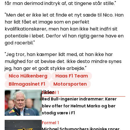
får man derimod indtryk af, at tingene står stille."
"Men det er ikke let at finde et nyt sæde til Nico. Han
har lidt fået et image som en perfekt
kvalifikationskører, men han kan ikke helt indfri sit
potentiale i løbet. Derfor vil han rigtig gerne have en
god racerbil."
"Jeg tror, han kæmper lidt med, at han ikke har
mulighed for at bevise det. Ikke desto mindre synes
jeg, han gør et godt stykke arbejde."
Nico Hülkenberg
Haas F1 Team
Bilmagasinet F1
Motorsporten
Relaterede artikler
Formel 1
Red Bull-ingeniør indrømmer: Kører
blev offer for Helmut Marko og bør
stadig være i F1
Formel 1
Michael Schumachers ikoniske racer