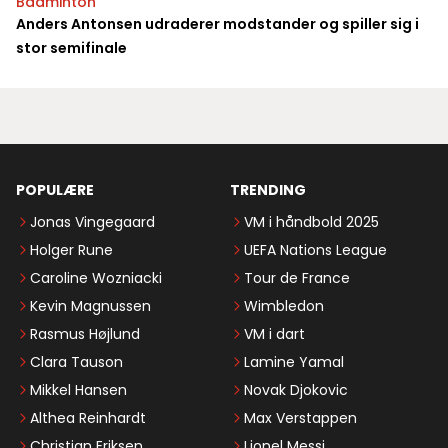
Badminton
Anders Antonsen udraderer modstander og spiller sig i
stor semifinale
POPULÆRE
TRENDING
Jonas Vingegaard
VM i håndbold 2025
Holger Rune
UEFA Nations League
Caroline Wozniacki
Tour de France
Kevin Magnussen
Wimbledon
Rasmus Højlund
VM i dart
Clara Tauson
Lamine Yamal
Mikkel Hansen
Novak Djokovic
Althea Reinhardt
Max Verstappen
Christian Eriksen
Lionel Messi