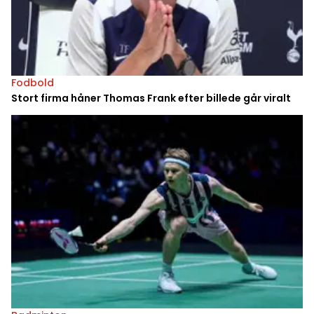
Fodbold
Stort firma håner Thomas Frank efter billede går viralt