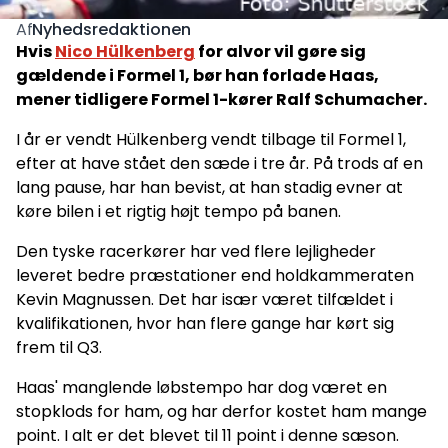
Nyhedsredaktionen
Af
Hvis
Nico Hülkenberg
for alvor vil gøre sig
gældende i Formel 1, bør han forlade Haas,
mener tidligere Formel 1-kører Ralf Schumacher.
I år er vendt Hülkenberg vendt tilbage til Formel 1,
efter at have stået den sæde i tre år. På trods af en
lang pause, har han bevist, at han stadig evner at
køre bilen i et rigtig højt tempo på banen.
Den tyske racerkører har ved flere lejligheder
leveret bedre præstationer end holdkammeraten
Kevin Magnussen. Det har især været tilfældet i
kvalifikationen, hvor han flere gange har kørt sig
frem til Q3.
Haas' manglende løbstempo har dog været en
stopklods for ham, og har derfor kostet ham mange
point. I alt er det blevet til 11 point i denne sæson.