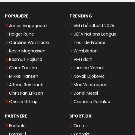
POPULÆRE
TRENDING
Jonas Vingegaard
VM i håndbold 2025
Holger Rune
UEFA Nations League
Caroline Wozniacki
Tour de France
Kevin Magnussen
Wimbledon
Rasmus Højlund
VM i dart
Clara Tauson
Lamine Yamal
Mikkel Hansen
Novak Djokovic
Althea Reinhardt
Max Verstappen
Christian Eriksen
Lionel Messi
Cecilie Uttrup
Cristiano Ronaldo
PARTNERE
SPORT.DK
Fodbold
Om os
Formel 1
Kontakt