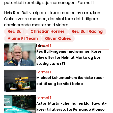
potentiel fremtidig stjernemanager i Formel 1.
Hvis Red Bull vælger at køre mod en ny æra, kan
Oakes være manden, der skal føre det tidligere
dominerende mesterhold videre.
Red Bull
Christian Horner
Red Bull Racing
Alpine F1 Team
Oliver Oakes
Relaterede artikler
Formel 1
Red Bull-ingeniør indrømmer: Kører
blev offer for Helmut Marko og bør
stadig være i F1
Formel 1
Michael Schumachers ikoniske racer
sat til salg for vildt beløb
Formel 1
Aston Martin-chef har en klar favorit-
kører til at erstatte Fernando Alonso