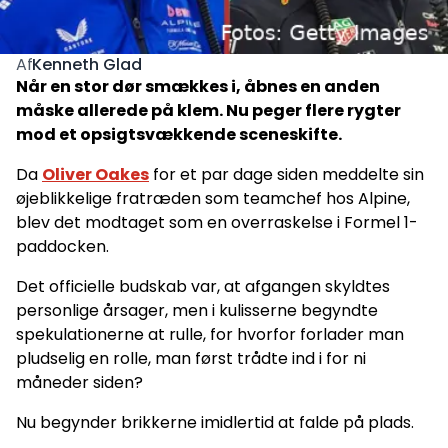
Kenneth Glad
Af
Når en stor dør smækkes i, åbnes en anden
måske allerede på klem. Nu peger flere rygter
mod et opsigtsvækkende sceneskifte.
Da
Oliver Oakes
for et par dage siden meddelte sin
øjeblikkelige fratræden som teamchef hos Alpine,
blev det modtaget som en overraskelse i Formel 1-
paddocken.
Det officielle budskab var, at afgangen skyldtes
personlige årsager, men i kulisserne begyndte
spekulationerne at rulle, for hvorfor forlader man
pludselig en rolle, man først trådte ind i for ni
måneder siden?
Nu begynder brikkerne imidlertid at falde på plads.