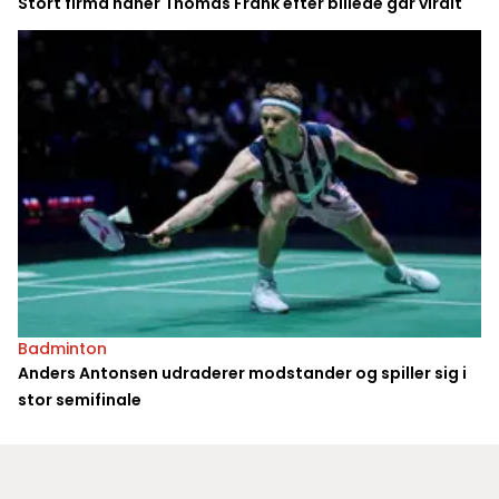
Stort firma håner Thomas Frank efter billede går viralt
Badminton
Anders Antonsen udraderer modstander og spiller sig i
stor semifinale