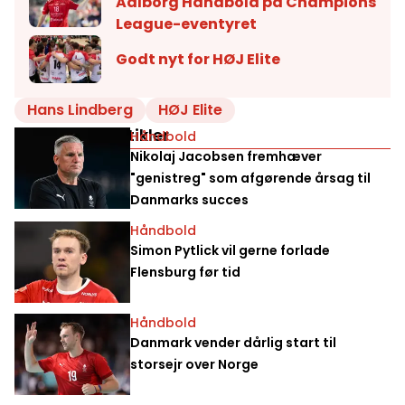
Aalborg Håndbold på Champions
League-eventyret
Godt nyt for HØJ Elite
Hans Lindberg
HØJ Elite
Relaterede artikler
Håndbold
Nikolaj Jacobsen fremhæver
"genistreg" som afgørende årsag til
Danmarks succes
Håndbold
Simon Pytlick vil gerne forlade
Flensburg før tid
Håndbold
Danmark vender dårlig start til
storsejr over Norge