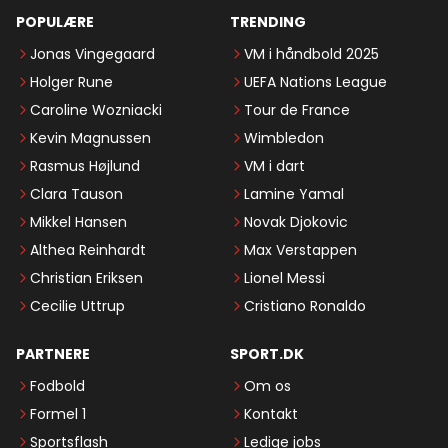
POPULÆRE
TRENDING
Jonas Vingegaard
VM i håndbold 2025
Holger Rune
UEFA Nations League
Caroline Wozniacki
Tour de France
Kevin Magnussen
Wimbledon
Rasmus Højlund
VM i dart
Clara Tauson
Lamine Yamal
Mikkel Hansen
Novak Djokovic
Althea Reinhardt
Max Verstappen
Christian Eriksen
Lionel Messi
Cecilie Uttrup
Cristiano Ronaldo
PARTNERE
SPORT.DK
Fodbold
Om os
Formel 1
Kontakt
Sportsflash
Ledige jobs