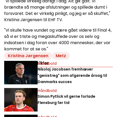
"Vi spillede virkelig dårligt i dag. Alt gik galt. Vi
brændte så mange afslutninger og spillede dumt i
forsvaret. Det er virkelig pinligt, og jeg er så skuffet,"
Kristina Jørgensen til EHF TV.
"Vi skulle have vundet og være gået videre til Final 4,
så vi er triste og megaskuffede over os selv og
indsatsen i dag foran over 4000 mennesker, der var
kommet for at se os."
Kristina Jørgensen
Metz
Relaterede artikler
Håndbold
Nikolaj Jacobsen fremhæver
"genistreg" som afgørende årsag til
Danmarks succes
Håndbold
Simon Pytlick vil gerne forlade
Flensburg før tid