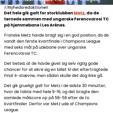
Nyhedsredaktionen
Af
Det hele gik galt for storklubben
Metz
, da de
tørnede sammen med ungarske Ferencvarosi TC
på hjemmebane i Les Arènes.
Franske Metz havde bragt sig i en god position, da de
vandt den første kvartfinale i Champions League
med seks mål på udebane over ungarske
Ferencvarosi TC.
Det betød, at de havde givet sig selv rigtig gode
chancer for at sikre sig en billet til det eftertragtede
Final 4-stævne, men sådan skulle det dog ikke gå.
Det gik grueligt galt for Metz i de sidste 30 minutter,
hvor de tabte med hele 9-16, og det bragte den
samlede målscore op på 58-59 efter de to
kvartfinaler. Derfor var Metz ude af Champions
League.