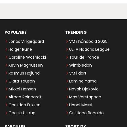
POPULÆRE
TRENDING
Jonas Vingegaard
VM i håndbold 2025
Holger Rune
UEFA Nations League
Caroline Wozniacki
Tour de France
Kevin Magnussen
Wimbledon
Rasmus Højlund
VM i dart
Clara Tauson
Lamine Yamal
Mikkel Hansen
Novak Djokovic
Althea Reinhardt
Max Verstappen
Christian Eriksen
Lionel Messi
Cecilie Uttrup
Cristiano Ronaldo
PARTNERE
SPORT.DK